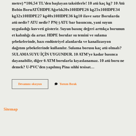
metre) *106,54 TL’den başlayan taksitlerle! 10 atü kaç kg? 10 Atü
Bobin BoruATÜHDPEAğırlık20x10HDPE26 kg25x10HDPE34
kg32x10HDPE27 kg40x10HDPE36 kg10 ilave satır Borularda
atü nedir? ATU nedir? PN(-) ATU bar basıncını, yani suyun
uyguladığı kuvveti gösterir. Suyun basınç değeri arttıkça borunun
et kalınlığı da artar. HDPE borular su temini ve sulama
şebekelerinde, bazı endüstriyel alanlarda ve kanalizasyon
dağıtım şebekelerinde kullanılır. Sulama borusu kaç atü olmalı?
SULAMA SUYU İÇİN UYGUNDUR. 10 ATM’ye kadar basınca
dayanabilir, diğer 6 ATM borularla kıyaslanamaz. 10 atü boru ne
demek? U-PVC’den yapılmış Pina sıhhi tesisat…
Boruda
Devamını okuyun
Yorum Bırak
10
Atü
Ne
Demek
Sitemap