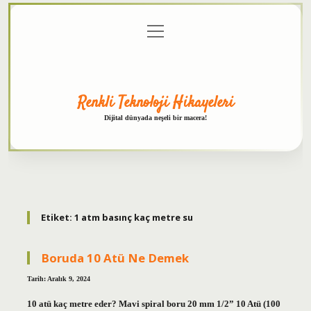
menüyü
Anasayfa
Gizlilik
Yasal
Hakkımızda
aç
Politikası
Uyarı
Renkli Teknoloji Hikayeleri
Dijital dünyada neşeli bir macera!
Etiket:
1 atm basınç kaç metre su
Boruda 10 Atü Ne Demek
Tarih: Aralık 9, 2024
10 atü kaç metre eder? Mavi spiral boru 20 mm 1/2” 10 Atü (100