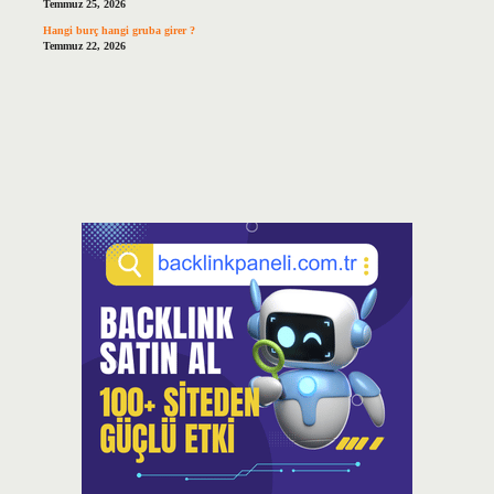
Temmuz 25, 2026
Hangi burç hangi gruba girer ?
Temmuz 22, 2026