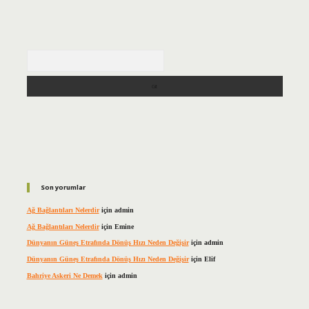
Arama
Son yorumlar
Ağ Bağlantıları Nelerdir
için
admin
Ağ Bağlantıları Nelerdir
için
Emine
Dünyanın Güneş Etrafında Dönüş Hızı Neden Değişir
için
admin
Dünyanın Güneş Etrafında Dönüş Hızı Neden Değişir
için
Elif
Bahriye Askeri Ne Demek
için
admin