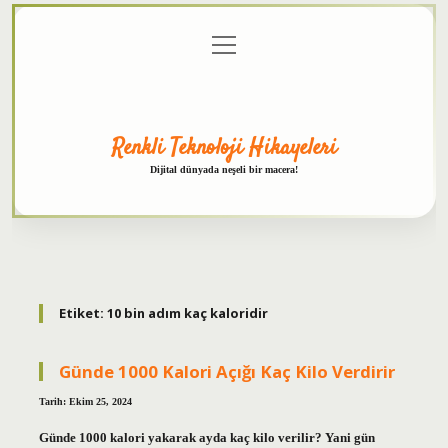
menüyü
Anasayfa
Gizlilik
Yasal
Hakkımızda
aç
Politikası
Uyarı
Renkli Teknoloji Hikayeleri
Dijital dünyada neşeli bir macera!
Etiket:
10 bin adım kaç kaloridir
Günde 1000 Kalori Açığı Kaç Kilo Verdirir
Tarih: Ekim 25, 2024
Günde 1000 kalori yakarak ayda kaç kilo verilir? Yani gün