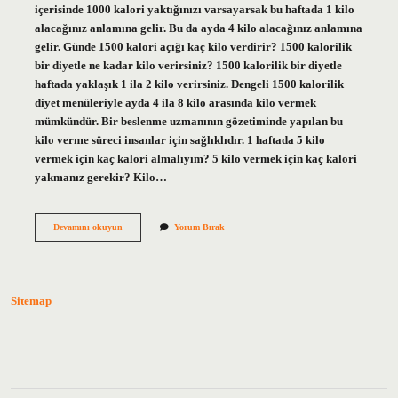
içerisinde 1000 kalori yaktığınızı varsayarsak bu haftada 1 kilo
alacağınız anlamına gelir. Bu da ayda 4 kilo alacağınız anlamına
gelir. Günde 1500 kalori açığı kaç kilo verdirir? 1500 kalorilik
bir diyetle ne kadar kilo verirsiniz? 1500 kalorilik bir diyetle
haftada yaklaşık 1 ila 2 kilo verirsiniz. Dengeli 1500 kalorilik
diyet menüleriyle ayda 4 ila 8 kilo arasında kilo vermek
mümkündür. Bir beslenme uzmanının gözetiminde yapılan bu
kilo verme süreci insanlar için sağlıklıdır. 1 haftada 5 kilo
vermek için kaç kalori almalıyım? 5 kilo vermek için kaç kalori
yakmanız gerekir? Kilo…
Günde
Devamını okuyun
Yorum Bırak
1000
Kalori
Açığı
Kaç
Kilo
Sitemap
Verdirir