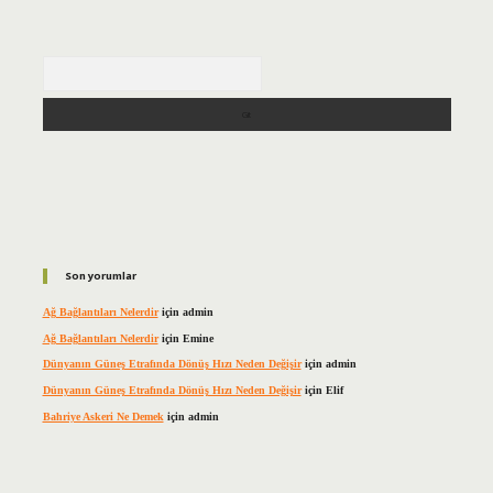
Arama
Son yorumlar
Ağ Bağlantıları Nelerdir
için
admin
Ağ Bağlantıları Nelerdir
için
Emine
Dünyanın Güneş Etrafında Dönüş Hızı Neden Değişir
için
admin
Dünyanın Güneş Etrafında Dönüş Hızı Neden Değişir
için
Elif
Bahriye Askeri Ne Demek
için
admin