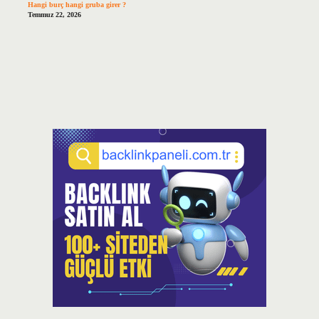
Hangi burç hangi gruba girer ?
Temmuz 22, 2026