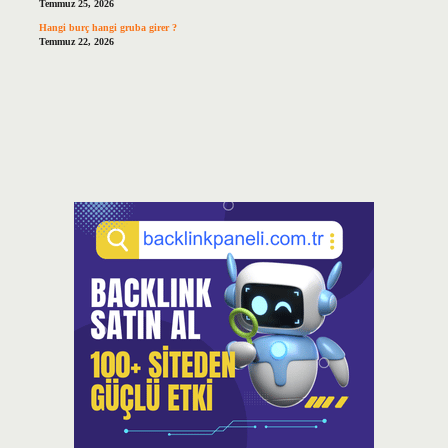
Temmuz 25, 2026
Hangi burç hangi gruba girer ?
Temmuz 22, 2026