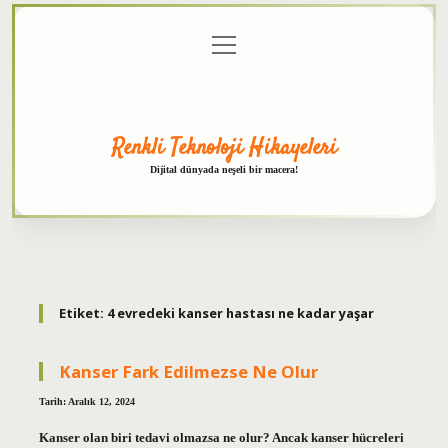
menüyü
Anasayfa
Gizlilik
Yasal
Hakkımızda
aç
Politikası
Uyarı
Renkli Teknoloji Hikayeleri
Dijital dünyada neşeli bir macera!
Etiket:
4 evredeki kanser hastası ne kadar yaşar
Kanser Fark Edilmezse Ne Olur
Tarih: Aralık 12, 2024
Kanser olan biri tedavi olmazsa ne olur? Ancak kanser hücreleri