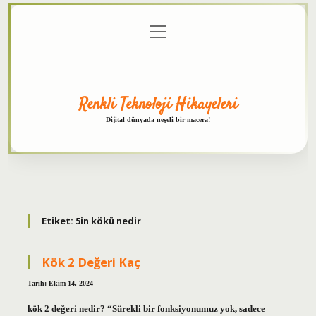
menüyü
Anasayfa
Gizlilik
Yasal
Hakkımızda
aç
Politikası
Uyarı
Renkli Teknoloji Hikayeleri
Dijital dünyada neşeli bir macera!
Etiket:
5in kökü nedir
Kök 2 Değeri Kaç
Tarih: Ekim 14, 2024
kök 2 değeri nedir? “Sürekli bir fonksiyonumuz yok, sadece