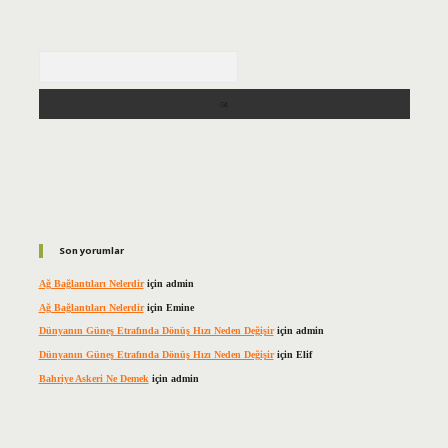
Arama
Son yorumlar
Ağ Bağlantıları Nelerdir
için
admin
Ağ Bağlantıları Nelerdir
için
Emine
Dünyanın Güneş Etrafında Dönüş Hızı Neden Değişir
için
admin
Dünyanın Güneş Etrafında Dönüş Hızı Neden Değişir
için
Elif
Bahriye Askeri Ne Demek
için
admin