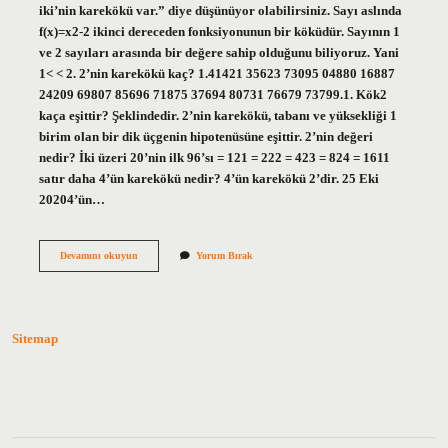
iki’nin karekökü var.” diye düşünüyor olabilirsiniz. Sayı aslında
f(x)=x2-2 ikinci dereceden fonksiyonunun bir köküdür. Sayının 1
ve 2 sayıları arasında bir değere sahip olduğunu biliyoruz. Yani
1< < 2. 2’nin karekökü kaç? 1.41421 35623 73095 04880 16887
24209 69807 85696 71875 37694 80731 76679 73799.1. Kök2
kaça eşittir? Şeklindedir. 2’nin karekökü, tabanı ve yüksekliği 1
birim olan bir dik üçgenin hipotenüsüne eşittir. 2’nin değeri
nedir? İki üzeri 20’nin ilk 96’sı = 121 = 222 = 423 = 824 = 1611
satır daha 4’ün karekökü nedir? 4’ün karekökü 2’dir. 25 Eki
20204’ün…
Kök
Devamını okuyun
Yorum Bırak
2
Değeri
Kaç
Sitemap