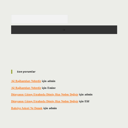
Arama
Son yorumlar
Ağ Bağlantıları Nelerdir
için
admin
Ağ Bağlantıları Nelerdir
için
Emine
Dünyanın Güneş Etrafında Dönüş Hızı Neden Değişir
için
admin
Dünyanın Güneş Etrafında Dönüş Hızı Neden Değişir
için
Elif
Bahriye Askeri Ne Demek
için
admin