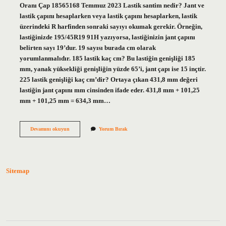
Oranı Çap 18565168 Temmuz 2023 Lastik santim nedir? Jant ve
lastik çapını hesaplarken veya lastik çapını hesaplarken, lastik
üzerindeki R harfinden sonraki sayıyı okumak gerekir. Örneğin,
lastiğinizde 195/45R19 91H yazıyorsa, lastiğinizin jant çapını
belirten sayı 19’dur. 19 sayısı burada cm olarak
yorumlanmalıdır. 185 lastik kaç cm? Bu lastiğin genişliği 185
mm, yanak yüksekliği genişliğin yüzde 65’i, jant çapı ise 15 inçtir.
225 lastik genişliği kaç cm’dir? Ortaya çıkan 431,8 mm değeri
lastiğin jant çapını mm cinsinden ifade eder. 431,8 mm + 101,25
mm + 101,25 mm = 634,3 mm…
Lastik
Devamını okuyun
Yorum Bırak
Boyu
Kaç
Cm
Sitemap