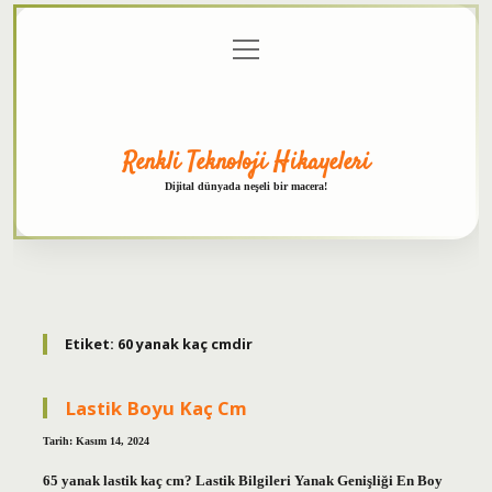
menüyü
Anasayfa
Gizlilik
Yasal
Hakkımızda
aç
Politikası
Uyarı
Renkli Teknoloji Hikayeleri
Dijital dünyada neşeli bir macera!
Etiket:
60 yanak kaç cmdir
Lastik Boyu Kaç Cm
Tarih: Kasım 14, 2024
65 yanak lastik kaç cm? Lastik Bilgileri Yanak Genişliği En Boy