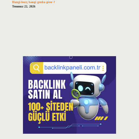
Hangi burç hangi gruba girer ?
Temmuz 22, 2026