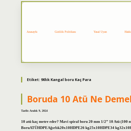
Anasayfa
Gizlilik Politikası
Yasal Uyarı
Hakk
Etiket:
90lık Kangal boru Kaç Para
Boruda 10 Atü Ne Deme
Tarih: Aralık 9, 2024
10 atü kaç metre eder? Mavi spiral boru 20 mm 1/2” 10 Atü (100 m
BoruATÜHDPEAğırlık20x10HDPE26 kg25x10HDPE34 kg32x10HDPE