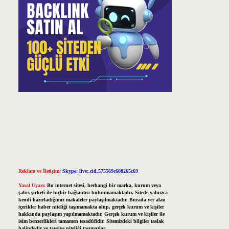
Reklam ve İletişim:
Skype: live:.cid.575569c608265c69
Yasal Uyarı:
Bu internet sitesi, herhangi bir marka, kurum veya
şahıs şirketi ile hiçbir bağlantısı bulunmamaktadır. Sitede yalnızca
kendi hazırladığımız makaleler paylaşılmaktadır. Burada yer alan
içerikler haber niteliği taşımamakta olup, gerçek kurum ve kişiler
hakkında paylaşım yapılmamaktadır. Gerçek kurum ve kişiler ile
isim benzerlikleri tamamen tesadüfidir. Sitemizdeki bilgiler taslak
halindedir ve tavsiye niteliği taşımazlar.