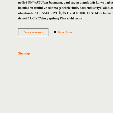
nedir? PN(-) ATU bar basıncını, yani suyun uyguladığı kuvveti göst
borular su temini ve sulama şebekelerinde, bazı endüstriyel alanl
atü olmalı? SULAMA SUYU İÇİN UYGUNDUR. 10 ATM’ye kadar bası
demek? U-PVC’den yapılmış Pina sıhhi tesisat…
Boruda
Devamını okuyun
Yorum Bırak
10
Atü
Ne
Demek
Sitemap