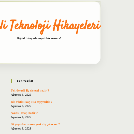
li Teknoloji Hikayeleri
Dijital dünyada neşeli bir macera!
Sidebar
betxper
Son Yazılar
Tek devreli lig sistemi nedir ?
Ağustos 8, 2026
Bir midilli kaç kilo taşıyabilir ?
Ağustos 6, 2026
Avans Hesap nedir ?
Ağustos 4, 2026
40 yaşından sonra yeni diş çıkar mı ?
Ağustos 3, 2026