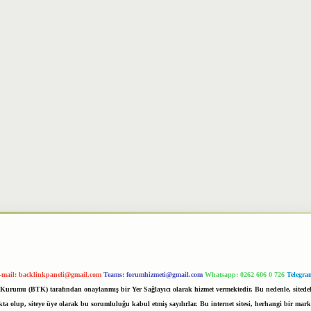
-mail:
backlinkpaneli@gmail.com
Teams:
forumhizmeti@gmail.com
Whatsapp: 0262 606 0 726
Telegra
im Kurumu (BTK) tarafından onaylanmış bir Yer Sağlayıcı olarak hizmet vermektedir. Bu nedenle, sited
 olup, siteye üye olarak bu sorumluluğu kabul etmiş sayılırlar. Bu internet sitesi, herhangi bir mark