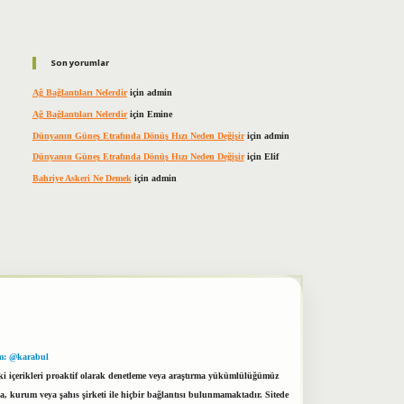
Son yorumlar
Ağ Bağlantıları Nelerdir
için
admin
Ağ Bağlantıları Nelerdir
için
Emine
Dünyanın Güneş Etrafında Dönüş Hızı Neden Değişir
için
admin
Dünyanın Güneş Etrafında Dönüş Hızı Neden Değişir
için
Elif
Bahriye Askeri Ne Demek
için
admin
m: @karabul
eki içerikleri proaktif olarak denetleme veya araştırma yükümlülüğümüz
a, kurum veya şahıs şirketi ile hiçbir bağlantısı bulunmamaktadır. Sitede