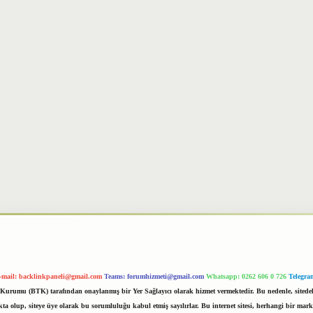
-mail:
backlinkpaneli@gmail.com
Teams:
forumhizmeti@gmail.com
Whatsapp: 0262 606 0 726
Telegra
im Kurumu (BTK) tarafından onaylanmış bir Yer Sağlayıcı olarak hizmet vermektedir. Bu nedenle, sited
 olup, siteye üye olarak bu sorumluluğu kabul etmiş sayılırlar. Bu internet sitesi, herhangi bir mark