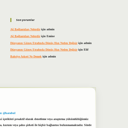
Son yorumlar
Ağ Bağlantıları Nelerdir
için
admin
Ağ Bağlantıları Nelerdir
için
Emine
Dünyanın Güneş Etrafında Dönüş Hızı Neden Değişir
için
admin
Dünyanın Güneş Etrafında Dönüş Hızı Neden Değişir
için
Elif
Bahriye Askeri Ne Demek
için
admin
m: @karabul
eki içerikleri proaktif olarak denetleme veya araştırma yükümlülüğümüz
a, kurum veya şahıs şirketi ile hiçbir bağlantısı bulunmamaktadır. Sitede