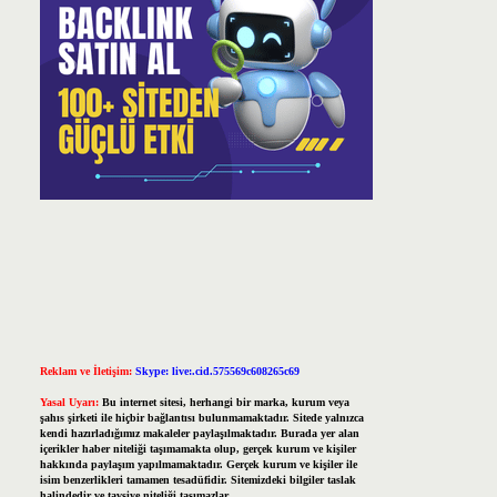
Reklam ve İletişim:
Skype: live:.cid.575569c608265c69
Yasal Uyarı:
Bu internet sitesi, herhangi bir marka, kurum veya
şahıs şirketi ile hiçbir bağlantısı bulunmamaktadır. Sitede yalnızca
kendi hazırladığımız makaleler paylaşılmaktadır. Burada yer alan
içerikler haber niteliği taşımamakta olup, gerçek kurum ve kişiler
hakkında paylaşım yapılmamaktadır. Gerçek kurum ve kişiler ile
isim benzerlikleri tamamen tesadüfidir. Sitemizdeki bilgiler taslak
halindedir ve tavsiye niteliği taşımazlar.