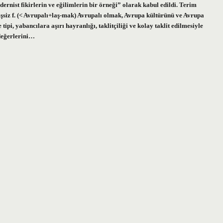
ernist fikirlerin ve eğilimlerin bir örneği” olarak kabul edildi. Terim
siz f. (< Avrupalı+laş-mak) Avrupalı ​​olmak, Avrupa kültürünü ve Avrupa
pi, yabancılara aşırı hayranlığı, taklitçiliği ve kolay taklit edilmesiyle
 değerlerini…