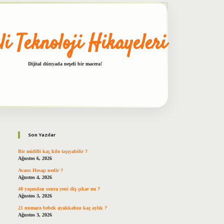
li Teknoloji Hikayeleri
Dijital dünyada neşeli bir macera!
Sidebar
betxper
Son Yazılar
Bir midilli kaç kilo taşıyabilir ?
Ağustos 6, 2026
Avans Hesap nedir ?
Ağustos 4, 2026
40 yaşından sonra yeni diş çıkar mı ?
Ağustos 3, 2026
21 numara bebek ayakkabısı kaç aylık ?
Ağustos 3, 2026