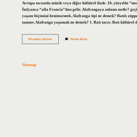
Avrupa tarzında müzik veya diğer kültürel ifade. 18. yüzyılda “mod
İtalyanca “alla Francia”dan gelir. Alafrangaya anlamı nedir? geçiş
yaşam biçimini benimsemek. Alafranga tipi ne demek? Batılı züppe ti
tanınır. Alafranga yaşamak ne demek? 1. Batı tarzı: Batı kültürel
Alafranga
Devamını okuyun
Yorum Bırak
Karakter
Ne
Demek
Sitemap