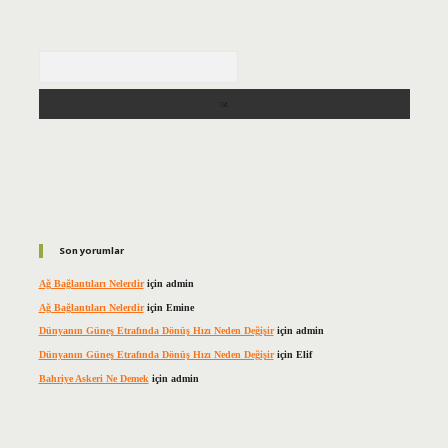
Arama
Son yorumlar
Ağ Bağlantıları Nelerdir
için
admin
Ağ Bağlantıları Nelerdir
için
Emine
Dünyanın Güneş Etrafında Dönüş Hızı Neden Değişir
için
admin
Dünyanın Güneş Etrafında Dönüş Hızı Neden Değişir
için
Elif
Bahriye Askeri Ne Demek
için
admin