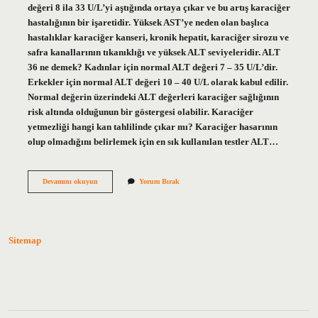
değeri 8 ila 33 U/L’yi aştığında ortaya çıkar ve bu artış karaciğer
hastalığının bir işaretidir. Yüksek AST’ye neden olan başlıca
hastalıklar karaciğer kanseri, kronik hepatit, karaciğer sirozu ve
safra kanallarının tıkanıklığı ve yüksek ALT seviyeleridir. ALT
36 ne demek? Kadınlar için normal ALT değeri 7 – 35 U/L’dir.
Erkekler için normal ALT değeri 10 – 40 U/L olarak kabul edilir.
Normal değerin üzerindeki ALT değerleri karaciğer sağlığının
risk altında olduğunun bir göstergesi olabilir. Karaciğer
yetmezliği hangi kan tahlilinde çıkar mı? Karaciğer hasarının
olup olmadığını belirlemek için en sık kullanılan testler ALT…
Karaciğer
Devamını okuyun
Yorum Bırak
Yetmezliğinde
Alt
Kaç
Olur
Sitemap