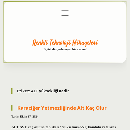
menüyü
Anasayfa
Gizlilik
Yasal
Hakkımızda
aç
Politikası
Uyarı
Renkli Teknoloji Hikayeleri
Dijital dünyada neşeli bir macera!
Etiket:
ALT yüksekliği nedir
Karaciğer Yetmezliğinde Alt Kaç Olur
Tarih: Ekim 17, 2024
ALT AST kaç olursa tehlikeli? Yükselmiş AST, kandaki referans