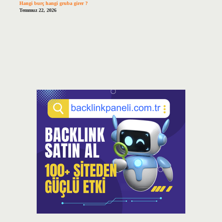
Hangi burç hangi gruba girer ?
Temmuz 22, 2026