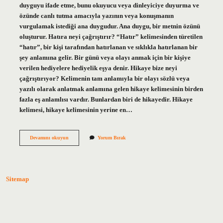
duyguyu ifade etme, bunu okuyucu veya dinleyiciye duyurma ve
özünde canlı tutma amacıyla yazının veya konuşmanın
vurgulamak istediği ana duygudur. Ana duygu, bir metnin özünü
oluşturur. Hatıra neyi çağrıştırır? “Hatır” kelimesinden türetilen
“hatır”, bir kişi tarafından hatırlanan ve sıklıkla hatırlanan bir
şey anlamına gelir. Bir günü veya olayı anmak için bir kişiye
verilen hediyelere hediyelik eşya denir. Hikaye bize neyi
çağrıştırıyor? Kelimenin tam anlamıyla bir olayı sözlü veya
yazılı olarak anlatmak anlamına gelen hikaye kelimesinin birden
fazla eş anlamlısı vardır. Bunlardan biri de hikayedir. Hikaye
kelimesi, hikaye kelimesinin yerine en…
Anı
Devamını okuyun
Yorum Bırak
Bize
Neyi
Çağrıştırıyor
Sitemap