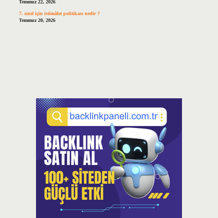
Temmuz 22, 2026
7. sınıf için istimâlet politikası nedir ?
Temmuz 20, 2026