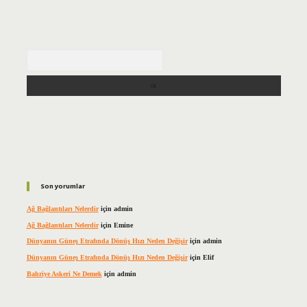
Arama
Son yorumlar
Ağ Bağlantıları Nelerdir
için
admin
Ağ Bağlantıları Nelerdir
için
Emine
Dünyanın Güneş Etrafında Dönüş Hızı Neden Değişir
için
admin
Dünyanın Güneş Etrafında Dönüş Hızı Neden Değişir
için
Elif
Bahriye Askeri Ne Demek
için
admin