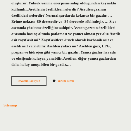
oluşturur. Yüksek yanma enerjisine sahip olduğundan kaynakta
kullanılır. Asetilenin özellikleri nelerdir? Asetilen gazının
özellikleri nelerdir? Normal şartlarda kokusuz bir gazdır. …
Erime noktası -80 derecedir ve -84 derecede süblimleşir. … Sıvı
asetonda çözünme özelliğine sahiptir. Aseton gazının özellikleri
arasında basınç altında patlaması ve yanıcı olması yer alır. Asetik
asit zayıf asit mi? Zayıf asitlere örnek olarak karbonik asit ve
asetik asit verilebilir. Asetilen yakıcı mı? Asetilen gazı, LPG,
propan ve hidrojen gibi yanıcı bir gazdır. Yanıcı gazlar havada
ve oksijende kolayca yanabilir. Asetilen, diğer yanıcı gazlardan
daha kolay tutuşabilen bir gazdır.…
Asetilen
Devamını okuyun
Yorum Bırak
Zayıf
Asit
Mi
Sitemap