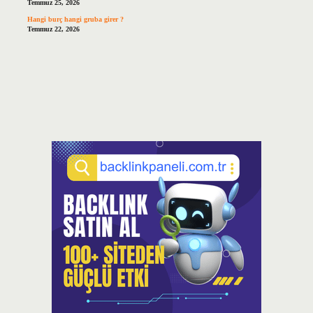
Temmuz 25, 2026
Hangi burç hangi gruba girer ?
Temmuz 22, 2026