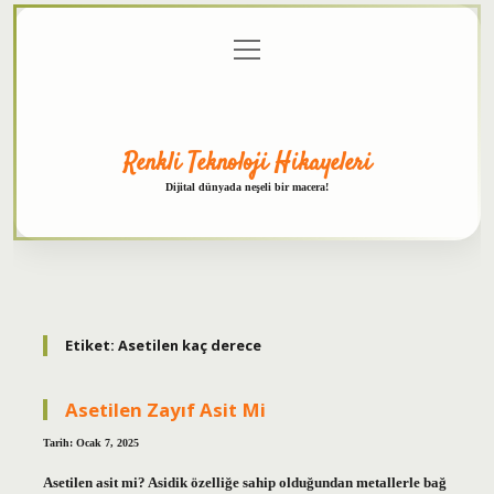
menüyü
Anasayfa
Gizlilik
Yasal
Hakkımızda
aç
Politikası
Uyarı
Renkli Teknoloji Hikayeleri
Dijital dünyada neşeli bir macera!
Etiket:
Asetilen kaç derece
Asetilen Zayıf Asit Mi
Tarih: Ocak 7, 2025
Asetilen asit mi? Asidik özelliğe sahip olduğundan metallerle bağ