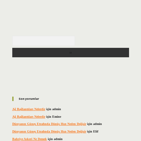
Arama
Son yorumlar
Ağ Bağlantıları Nelerdir
için
admin
Ağ Bağlantıları Nelerdir
için
Emine
Dünyanın Güneş Etrafında Dönüş Hızı Neden Değişir
için
admin
Dünyanın Güneş Etrafında Dönüş Hızı Neden Değişir
için
Elif
Bahriye Askeri Ne Demek
için
admin