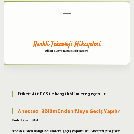
menüyü
Anasayfa
Gizlilik
Yasal
Hakkımızda
aç
Politikası
Uyarı
Renkli Teknoloji Hikayeleri
Dijital dünyada neşeli bir macera!
Etiket:
Att DGS ile hangi bölümlere geçebilir
Anestezi Bölümünden Neye Geçiş Yapılır
Tarih: Ekim 9, 2024
Anestezi’den hangi bölümlere geçiş yapabilir? Anestezi programı