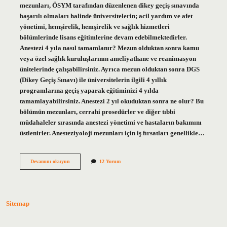
mezunları, ÖSYM tarafından düzenlenen dikey geçiş sınavında
başarılı olmaları halinde üniversitelerin; acil yardım ve afet
yönetimi, hemşirelik, hemşirelik ve sağlık hizmetleri
bölümlerinde lisans eğitimlerine devam edebilmektedirler.
Anestezi 4 yıla nasıl tamamlanır? Mezun olduktan sonra kamu
veya özel sağlık kuruluşlarının ameliyathane ve reanimasyon
ünitelerinde çalışabilirsiniz. Ayrıca mezun olduktan sonra DGS
(Dikey Geçiş Sınavı) ile üniversitelerin ilgili 4 yıllık
programlarına geçiş yaparak eğitiminizi 4 yılda
tamamlayabilirsiniz. Anestezi 2 yıl okuduktan sonra ne olur? Bu
bölümün mezunları, cerrahi prosedürler ve diğer tıbbi
müdahaleler sırasında anestezi yönetimi ve hastaların bakımını
üstlenirler. Anesteziyoloji mezunları için iş fırsatları genellikle…
Anestezi
Devamını okuyun
12 Yorum
Bölümünden
Neye
Geçiş
Yapılır
Sitemap