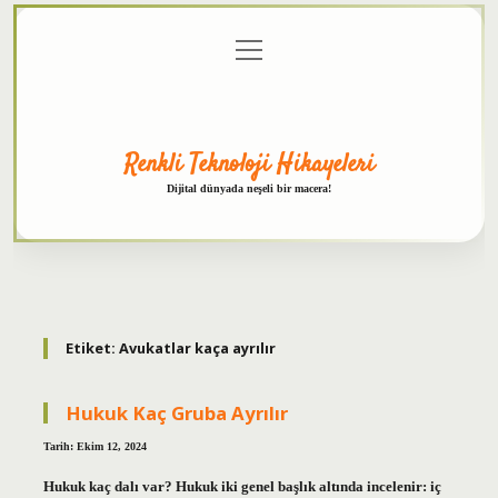
menüyü
Anasayfa
Gizlilik
Yasal
Hakkımızda
aç
Politikası
Uyarı
Renkli Teknoloji Hikayeleri
Dijital dünyada neşeli bir macera!
Etiket:
Avukatlar kaça ayrılır
Hukuk Kaç Gruba Ayrılır
Tarih: Ekim 12, 2024
Hukuk kaç dalı var? Hukuk iki genel başlık altında incelenir: iç