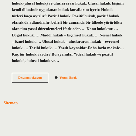
hukuk (ulusal hukuk) ve uluslararası hukuk. Ulusal hukuk, kişinin
kendi ülkesinde uygulanan hukuk kurallarını içerir. Hukuk
türleri kaça ayrılır? Pozitif hukuk. Pozitif hukuk, pozitif hukuk
olarak da adlandırılır, belirli bir zamanda bir ülkede yürürlükte
olan tüm yasal düzenlemeleri ifade eder. … Konu hukuktur. …
Doğal hukuk. … Maddi hukuk – biçimsel hukuk. … Nesnel hukuk
– öznel hukuk. … Ulusal hukuk – uluslararası hukuk – evrensel
hukuk. … Tarihi hukuk. … Yazılı kaynaklar.Daha fazla makale…
Kaç tür hukuk vardır? Bu ayrımlar “ideal hukuk ve pozitif
hukuk”, “ulusal hukuk ve…
Hukuk
Devamını okuyun
Yorum Bırak
Kaç
Gruba
Ayrılır
Sitemap