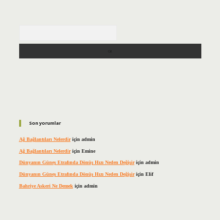
Arama
Son yorumlar
Ağ Bağlantıları Nelerdir
için
admin
Ağ Bağlantıları Nelerdir
için
Emine
Dünyanın Güneş Etrafında Dönüş Hızı Neden Değişir
için
admin
Dünyanın Güneş Etrafında Dönüş Hızı Neden Değişir
için
Elif
Bahriye Askeri Ne Demek
için
admin