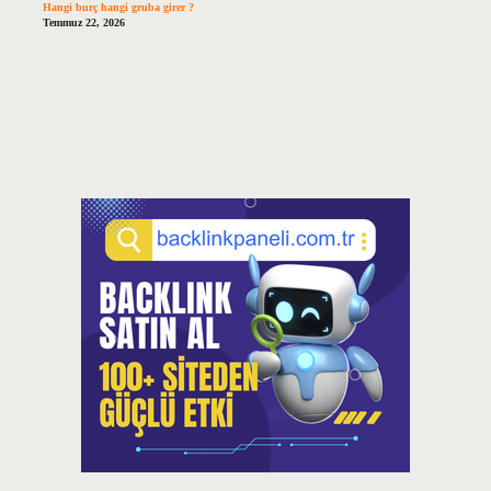
Hangi burç hangi gruba girer ?
Temmuz 22, 2026