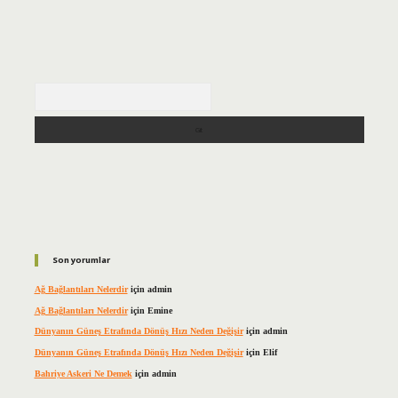
Arama
Son yorumlar
Ağ Bağlantıları Nelerdir
için
admin
Ağ Bağlantıları Nelerdir
için
Emine
Dünyanın Güneş Etrafında Dönüş Hızı Neden Değişir
için
admin
Dünyanın Güneş Etrafında Dönüş Hızı Neden Değişir
için
Elif
Bahriye Askeri Ne Demek
için
admin