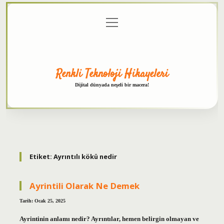
menüyü
Anasayfa
Gizlilik
Yasal
Hakkımızda
aç
Politikası
Uyarı
Renkli Teknoloji Hikayeleri
Dijital dünyada neşeli bir macera!
Etiket:
Ayrıntılı kökü nedir
Ayrintili Olarak Ne Demek
Tarih: Ocak 25, 2025
Ayrintinin anlamı nedir? Ayrıntılar, hemen belirgin olmayan ve