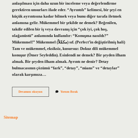
anlaşılması için daha uzun bir inceleme veya değerlendirme
gerektiren unsurları ifade eder. “Ayrıntılı” kelimesi, bir şeyi en
küçük ayrıntısına kadar bilmek veya bunu diğer tarafa iletmek
anlamına gelir. Mükemmel bir şekilde ne demek? Beğenilen,
takdir edilen bir iş veya davranış için “çok iyi, çok hoş,
olağanüstü” anlamında kullanılır: “Konuşma nasıldı?”
Mükemmel!” Mükemmel (ﻣﻜﻤّﻼً) sıf. (Perfect’in değiştirilmiş hali)
Tam ve mükemmel, eksiksiz, kusursuz: Dokuz dili mükemmel
konuşur (Ömer Seyfeddin). Esinlendi ne demek? Bir şeyden ilham
almak. Bir şeyden ilham almak. Ayrıntı ne denir? Detay
bulmacasının çözümü “fark”, “detay”, “nüans” ve “detaylar”
olarak karşımıza…
Ayrintili
Devamını okuyun
Yorum Bırak
Olarak
Ne
Demek
Sitemap