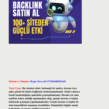
Reklam ve İletişim:
Skype: live:.cid.575569c608265c69
Yasal Uyarı:
Bu internet sitesi, herhangi bir marka, kurum veya
şahıs şirketi ile hiçbir bağlantısı bulunmamaktadır. Sitede yalnızca
kendi hazırladığımız makaleler paylaşılmaktadır. Burada yer alan
içerikler haber niteliği taşımamakta olup, gerçek kurum ve kişiler
hakkında paylaşım yapılmamaktadır. Gerçek kurum ve kişiler ile
isim benzerlikleri tamamen tesadüfidir. Sitemizdeki bilgiler taslak
halindedir ve tavsiye niteliği taşımazlar.