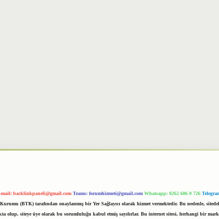
-mail:
backlinkpaneli@gmail.com
Teams:
forumhizmeti@gmail.com
Whatsapp: 0262 606 0 726
Telegra
im Kurumu (BTK) tarafından onaylanmış bir Yer Sağlayıcı olarak hizmet vermektedir. Bu nedenle, sited
 olup, siteye üye olarak bu sorumluluğu kabul etmiş sayılırlar. Bu internet sitesi, herhangi bir mark