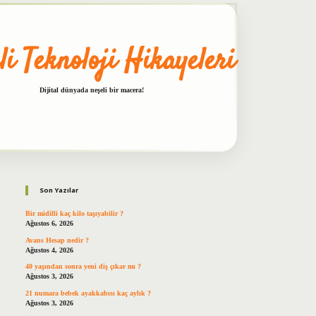
li Teknoloji Hikayeleri
Dijital dünyada neşeli bir macera!
Sidebar
betxper
Son Yazılar
Bir midilli kaç kilo taşıyabilir ?
Ağustos 6, 2026
Avans Hesap nedir ?
Ağustos 4, 2026
40 yaşından sonra yeni diş çıkar mı ?
Ağustos 3, 2026
21 numara bebek ayakkabısı kaç aylık ?
Ağustos 3, 2026