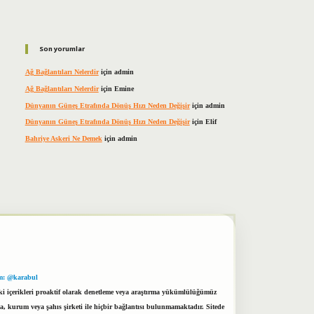
Son yorumlar
Ağ Bağlantıları Nelerdir
için
admin
Ağ Bağlantıları Nelerdir
için
Emine
Dünyanın Güneş Etrafında Dönüş Hızı Neden Değişir
için
admin
Dünyanın Güneş Etrafında Dönüş Hızı Neden Değişir
için
Elif
Bahriye Askeri Ne Demek
için
admin
m: @karabul
eki içerikleri proaktif olarak denetleme veya araştırma yükümlülüğümüz
a, kurum veya şahıs şirketi ile hiçbir bağlantısı bulunmamaktadır. Sitede