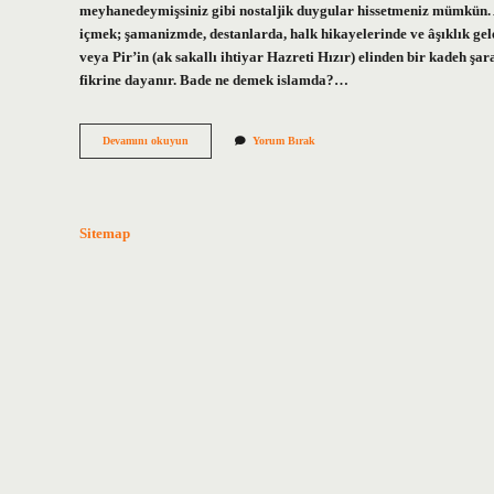
meyhanedeymişsiniz gibi nostaljik duygular hissetmeniz mümkün
içmek; şamanizmde, destanlarda, halk hikayelerinde ve âşıklık gele
veya Pir’in (ak sakallı ihtiyar Hazreti Hızır) elinden bir kadeh ş
fikrine dayanır. Bade ne demek islamda?…
Bir
Devamını okuyun
Yorum Bırak
Bade
Ne
Demek
Sitemap