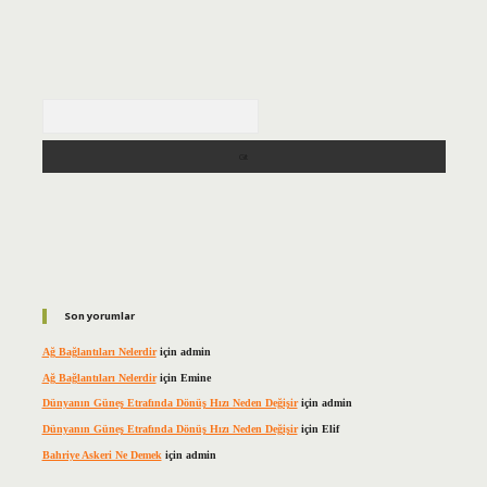
Arama
Son yorumlar
Ağ Bağlantıları Nelerdir
için
admin
Ağ Bağlantıları Nelerdir
için
Emine
Dünyanın Güneş Etrafında Dönüş Hızı Neden Değişir
için
admin
Dünyanın Güneş Etrafında Dönüş Hızı Neden Değişir
için
Elif
Bahriye Askeri Ne Demek
için
admin