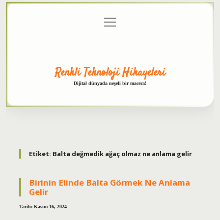
menüyü
Anasayfa
Gizlilik
Yasal
Hakkımızda
aç
Politikası
Uyarı
Renkli Teknoloji Hikayeleri
Dijital dünyada neşeli bir macera!
Etiket:
Balta değmedik ağaç olmaz ne anlama gelir
Birinin Elinde Balta Görmek Ne Anlama
Gelir
Tarih: Kasım 16, 2024