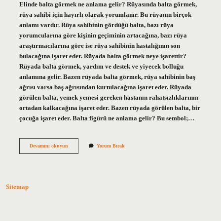
Elinde balta görmek ne anlama gelir? Rüyasında balta görmek,
rüya sahibi için hayırlı olarak yorumlanır. Bu rüyanın birçok
anlamı vardır. Rüya sahibinin gördüğü balta, bazı rüya
yorumcularına göre kişinin geçiminin artacağına, bazı rüya
araştırmacılarına göre ise rüya sahibinin hastalığının son
bulacağına işaret eder. Rüyada balta görmek neye işarettir?
Rüyada balta görmek, yardım ve destek ve yiyecek bolluğu
anlamına gelir. Bazen rüyada balta görmek, rüya sahibinin baş
ağrısı varsa baş ağrısından kurtulacağına işaret eder. Rüyada
görülen balta, yemek yemesi gereken hastanın rahatsızlıklarının
ortadan kalkacağına işaret eder. Bazen rüyada görülen balta, bir
çocuğa işaret eder. Balta figürü ne anlama gelir? Bu sembol;…
Birinin
Devamını okuyun
Yorum Bırak
Elinde
Balta
Görmek
Ne
Anlama
Sitemap
Gelir