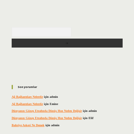
Arama
Son yorumlar
Ağ Bağlantıları Nelerdir
için
admin
Ağ Bağlantıları Nelerdir
için
Emine
Dünyanın Güneş Etrafında Dönüş Hızı Neden Değişir
için
admin
Dünyanın Güneş Etrafında Dönüş Hızı Neden Değişir
için
Elif
Bahriye Askeri Ne Demek
için
admin