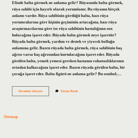
Elinde balta görmek ne anlama gelir? Rüyasında balta görmek,
rüya sahibi için hayırlı olarak yorumlanır. Bu rüyanın birçok
anlamı vardır. Rüya sahibinin gördüğü balta, bazı rüya
yorumcularına göre kişinin geçiminin artacağına, bazı rüya
araştırmacılarına göre ise rüya sahibinin hastalığının son
bulacağına işaret eder. Rüyada balta görmek neye işarettir?
Rüyada balta görmek, yardım ve destek ve yiyecek bolluğu
anlamına gelir. Bazen rüyada balta görmek, rüya sahibinin baş
ağrısı varsa baş ağrısından kurtulacağına işaret eder. Rüyada
görülen balta, yemek yemesi gereken hastanın rahatsızlıklarının
ortadan kalkacağına işaret eder. Bazen rüyada görülen balta, bir
çocuğa işaret eder. Balta figürü ne anlama gelir? Bu sembol;…
Birinin
Devamını okuyun
Yorum Bırak
Elinde
Balta
Görmek
Ne
Anlama
Sitemap
Gelir