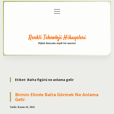
menüyü
Anasayfa
Gizlilik
Yasal
Hakkımızda
aç
Politikası
Uyarı
Renkli Teknoloji Hikayeleri
Dijital dünyada neşeli bir macera!
Etiket:
Balta figürü ne anlama gelir
Birinin Elinde Balta Görmek Ne Anlama
Gelir
Tarih: Kasım 16, 2024