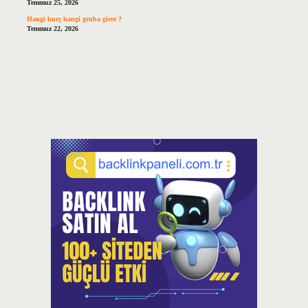
Temmuz 25, 2026
Hangi burç hangi gruba girer ?
Temmuz 22, 2026