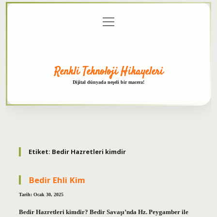
menüyü
Anasayfa
Gizlilik
Yasal
Hakkımızda
aç
Politikası
Uyarı
Renkli Teknoloji Hikayeleri
Dijital dünyada neşeli bir macera!
Etiket:
Bedir Hazretleri kimdir
Bedir Ehli Kim
Tarih: Ocak 30, 2025
Bedir Hazretleri kimdir? Bedir Savaşı’nda Hz. Peygamber ile