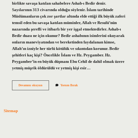
birlikte savaşa katılan sahabelere Ashab-ı Bedir denir.
Sayılarının 313 civarında olduğu söylenir. İslam tarihinde
Müslümanların çok zor şartlar altında elde ettiği ilk büyük zaferi
temsil eden bu savaşa katılan müminler, Allah ve Resulü’nün
nazarında şerefli ve itibarlı bir yer işgal etmektedirler. Ashab-ı
Bedir duası ne için okunur? Bedir ashabının isimlerini okuyarak
onların maneviyatından ve bereketinden faydalanan kimse,
Allah’ın izniyle her türlü kötülük ve sıkıntıdan korunur. Bedir
şehitleri kaç kişi? Öncelikle İslam ve Hz. Peygamber. Hz.
Peygamber’in en büyük düşmanı Ebu Cehil de dahil olmak üzere
yetmiş müşrik öldürüldü ve yetmiş kişi esir…
Bedir
Devamını okuyun
Yorum Bırak
Ehli
Kim
Sitemap