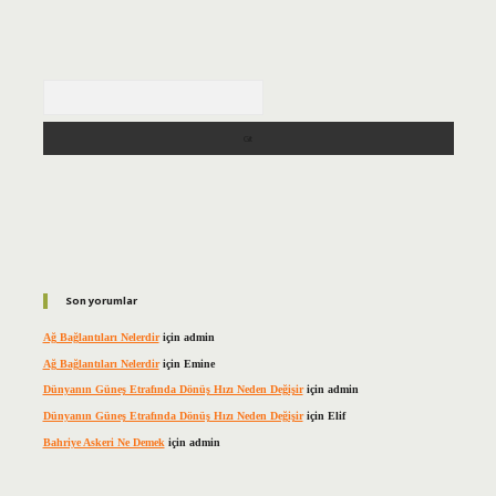
Arama
Son yorumlar
Ağ Bağlantıları Nelerdir
için
admin
Ağ Bağlantıları Nelerdir
için
Emine
Dünyanın Güneş Etrafında Dönüş Hızı Neden Değişir
için
admin
Dünyanın Güneş Etrafında Dönüş Hızı Neden Değişir
için
Elif
Bahriye Askeri Ne Demek
için
admin