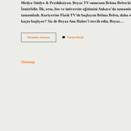
Medya Stüdyo & Prodüksiyon. Beyaz TV sunucusu Belma Belen kim
İzmirlidir. İlk, orta, lise ve üniversite eğitimini Ankara’da tamam
tamamladı. Kariyerine Flash TV’de başlayan Belma Belen, daha 
kaçta başlıyor? Siz de Beyaz Ana Haber’i tercih edin. Beyaz…
Belma
Devamını okuyun
Yorum Bırak
Belen
In
Programı
Saat
Kaçta
Sitemap