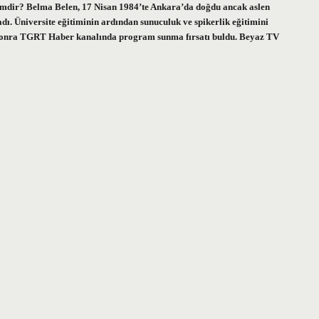
dir? Belma Belen, 17 Nisan 1984’te Ankara’da doğdu ancak aslen
ladı. Üniversite eğitiminin ardından sunuculuk ve spikerlik eğitimini
sonra TGRT Haber kanalında program sunma fırsatı buldu. Beyaz TV