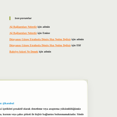
Son yorumlar
Ağ Bağlantıları Nelerdir
için
admin
Ağ Bağlantıları Nelerdir
için
Emine
Dünyanın Güneş Etrafında Dönüş Hızı Neden Değişir
için
admin
Dünyanın Güneş Etrafında Dönüş Hızı Neden Değişir
için
Elif
Bahriye Askeri Ne Demek
için
admin
m: @karabul
eki içerikleri proaktif olarak denetleme veya araştırma yükümlülüğümüz
a, kurum veya şahıs şirketi ile hiçbir bağlantısı bulunmamaktadır. Sitede