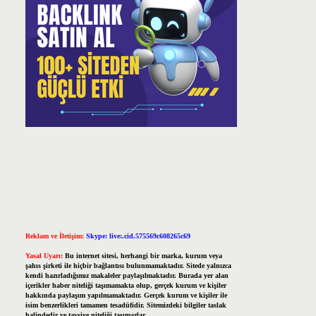
Reklam ve İletişim:
Skype: live:.cid.575569c608265c69
Yasal Uyarı:
Bu internet sitesi, herhangi bir marka, kurum veya
şahıs şirketi ile hiçbir bağlantısı bulunmamaktadır. Sitede yalnızca
kendi hazırladığımız makaleler paylaşılmaktadır. Burada yer alan
içerikler haber niteliği taşımamakta olup, gerçek kurum ve kişiler
hakkında paylaşım yapılmamaktadır. Gerçek kurum ve kişiler ile
isim benzerlikleri tamamen tesadüfidir. Sitemizdeki bilgiler taslak
halindedir ve tavsiye niteliği taşımazlar.