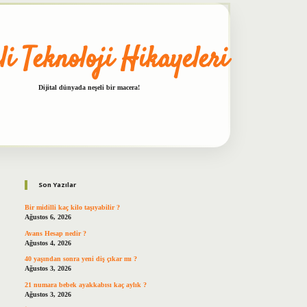
li Teknoloji Hikayeleri
Dijital dünyada neşeli bir macera!
Sidebar
betxper
Son Yazılar
Bir midilli kaç kilo taşıyabilir ?
Ağustos 6, 2026
Avans Hesap nedir ?
Ağustos 4, 2026
40 yaşından sonra yeni diş çıkar mı ?
Ağustos 3, 2026
21 numara bebek ayakkabısı kaç aylık ?
Ağustos 3, 2026