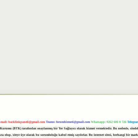
-mail:
backlinkpaneli@gmail.com
Teams:
forumhizmeti@gmail.com
Whatsapp: 0262 606 0 726
Telegra
im Kurumu (BTK) tarafından onaylanmış bir Yer Sağlayıcı olarak hizmet vermektedir. Bu nedenle, sited
 olup, siteye üye olarak bu sorumluluğu kabul etmiş sayılırlar. Bu internet sitesi, herhangi bir mark