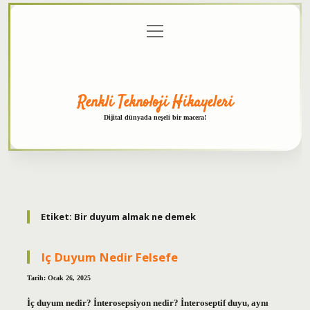
menüyü
Anasayfa
Gizlilik
Yasal
Hakkımızda
aç
Politikası
Uyarı
Renkli Teknoloji Hikayeleri
Dijital dünyada neşeli bir macera!
Etiket:
Bir duyum almak ne demek
Iç Duyum Nedir Felsefe
Tarih: Ocak 26, 2025
İç duyum nedir? İnterosepsiyon nedir? İnteroseptif duyu, aynı