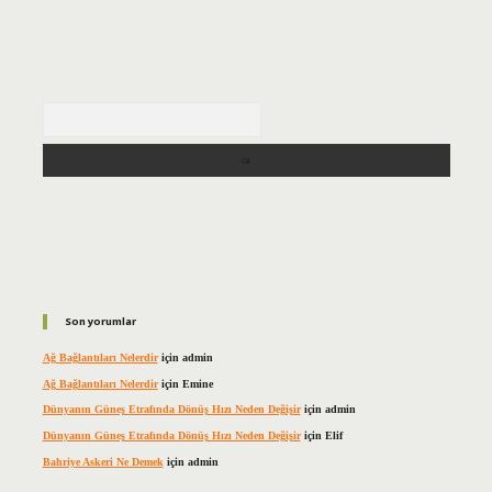
Arama
Son yorumlar
Ağ Bağlantıları Nelerdir
için
admin
Ağ Bağlantıları Nelerdir
için
Emine
Dünyanın Güneş Etrafında Dönüş Hızı Neden Değişir
için
admin
Dünyanın Güneş Etrafında Dönüş Hızı Neden Değişir
için
Elif
Bahriye Askeri Ne Demek
için
admin