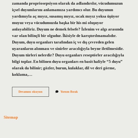
zamanda propriosepsiyon olarak da adlandırılır, vücudumuzun
içsel duyumlarını anlamamıza yardımcı olur. Bu duyunun
yardımıyla aç mıyız, susamış mıyız, sıcak mıyız yoksa üşüyor
muyuz veya vücudumuzda başka bir his mi oluşuyor
anlayabiliriz. Duyum ne demek felsefe? İzlenim ve algı arasında
var olan bilinçli bir olgudur. İkisiyle de karıştırılmamalıdır.
Duyum, duyu organları tarafından iç ve dış çevreden gelen
uyaranların alınması ve sinirler aracılığıyla beyne iletilmesidir.
Duyum türleri nelerdir? Duyu organları reseptörler aracılığıyla
bilgi toplar. En bilinen duyu organları en basit haliyle “5 duyu”
olarak da bilinir; gözler, burun, kulaklar, dil ve deri görme,
koklama,…
Iç
Devamını okuyun
Yorum Bırak
Duyum
Nedir
Felsefe
Sitemap