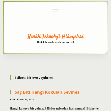
menüyü
Anasayfa
Gizlilik
Yasal
Hakkımızda
aç
Politikası
Uyarı
Renkli Teknoloji Hikayeleri
Dijital dünyada neşeli bir macera!
Etiket:
Bit eve yayılır mı
Saç Biti Hangi Kokuları Sevmez
Tarih: Kasım 30, 2024
Hangi kokuya bit gelmez? Bitler nelerden hoşlanmaz? Bitler ve