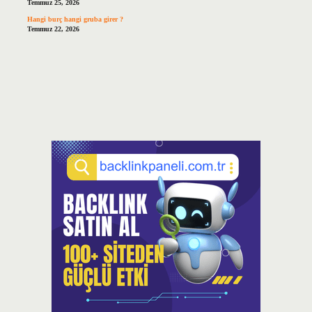
Temmuz 25, 2026
Hangi burç hangi gruba girer ?
Temmuz 22, 2026