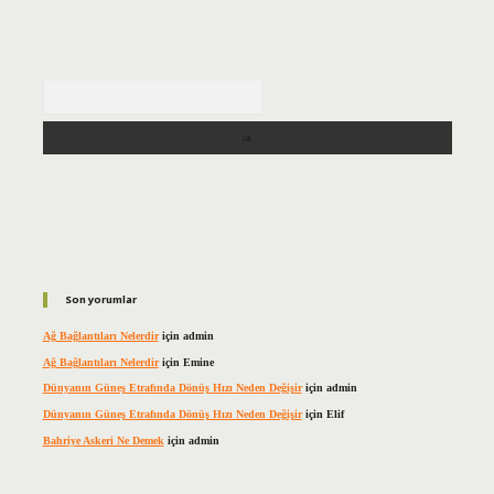
Arama
Son yorumlar
Ağ Bağlantıları Nelerdir
için
admin
Ağ Bağlantıları Nelerdir
için
Emine
Dünyanın Güneş Etrafında Dönüş Hızı Neden Değişir
için
admin
Dünyanın Güneş Etrafında Dönüş Hızı Neden Değişir
için
Elif
Bahriye Askeri Ne Demek
için
admin