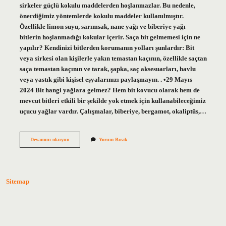
sirkeler güçlü kokulu maddelerden hoşlanmazlar. Bu nedenle,
önerdiğimiz yöntemlerde kokulu maddeler kullanılmıştır.
Özellikle limon suyu, sarımsak, nane yağı ve biberiye yağı
bitlerin hoşlanmadığı kokular içerir. Saça bit gelmemesi için ne
yapılır? Kendinizi bitlerden korumanın yolları şunlardır: Bit
veya sirkesi olan kişilerle yakın temastan kaçının, özellikle saçtan
saça temastan kaçının ve tarak, şapka, saç aksesuarları, havlu
veya yastık gibi kişisel eşyalarınızı paylaşmayın. . •29 Mayıs
2024 Bit hangi yağlara gelmez? Hem bit kovucu olarak hem de
mevcut bitleri etkili bir şekilde yok etmek için kullanabileceğimiz
uçucu yağlar vardır. Çalışmalar, biberiye, bergamot, okaliptüs,…
Saç
Devamını okuyun
Yorum Bırak
Biti
Hangi
Kokuları
Sevmez
Sitemap