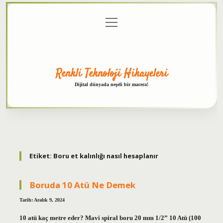
menüyü
Anasayfa
Gizlilik
Yasal
Hakkımızda
aç
Politikası
Uyarı
Renkli Teknoloji Hikayeleri
Dijital dünyada neşeli bir macera!
Etiket:
Boru et kalınlığı nasıl hesaplanır
Boruda 10 Atü Ne Demek
Tarih: Aralık 9, 2024
10 atü kaç metre eder? Mavi spiral boru 20 mm 1/2” 10 Atü (100