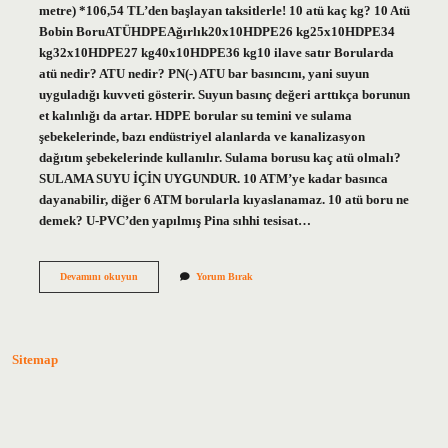
metre) *106,54 TL’den başlayan taksitlerle! 10 atü kaç kg? 10 Atü
Bobin BoruATÜHDPEAğırlık20x10HDPE26 kg25x10HDPE34
kg32x10HDPE27 kg40x10HDPE36 kg10 ilave satır Borularda
atü nedir? ATU nedir? PN(-) ATU bar basıncını, yani suyun
uyguladığı kuvveti gösterir. Suyun basınç değeri arttıkça borunun
et kalınlığı da artar. HDPE borular su temini ve sulama
şebekelerinde, bazı endüstriyel alanlarda ve kanalizasyon
dağıtım şebekelerinde kullanılır. Sulama borusu kaç atü olmalı?
SULAMA SUYU İÇİN UYGUNDUR. 10 ATM’ye kadar basınca
dayanabilir, diğer 6 ATM borularla kıyaslanamaz. 10 atü boru ne
demek? U-PVC’den yapılmış Pina sıhhi tesisat…
Boruda
Devamını okuyun
Yorum Bırak
10
Atü
Ne
Demek
Sitemap