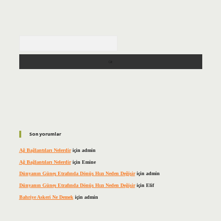
Arama
Son yorumlar
Ağ Bağlantıları Nelerdir
için
admin
Ağ Bağlantıları Nelerdir
için
Emine
Dünyanın Güneş Etrafında Dönüş Hızı Neden Değişir
için
admin
Dünyanın Güneş Etrafında Dönüş Hızı Neden Değişir
için
Elif
Bahriye Askeri Ne Demek
için
admin