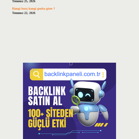
Temmuz 25, 2026
Hangi burç hangi gruba girer ?
Temmuz 22, 2026