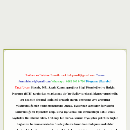
xper
Reklam ve İletişim:
E-mail:
backlinkpaneli@gmail.com
Teams:
forumhizmeti@gmail.com
Whatsapp: 0262 606 0 726
Telegram: @karabul
Yasal Uyarı:
Sitemiz, 5651 Sayılı Kanun gereğince Bilgi Teknolojileri ve İletişim
Kurumu (BTK) tarafından onaylanmış bir Yer Sağlayıcı olarak hizmet vermektedir.
Bu nedenle, sitedeki içerikleri proaktif olarak denetleme veya araştırma
yükümlülüğümüz bulunmamaktadır. Ancak, üyelerimiz yazdıkları içeriklerin
sorumluluğunu taşımakta olup, siteye üye olarak bu sorumluluğu kabul etmiş
sayılırlar. Bu internet sitesi, herhangi bir marka, kurum veya şahıs şirketi ile hiçbir
bağlantısı bulunmamaktadır. Sitede yalnızca kendi hazırladığımız makaleler