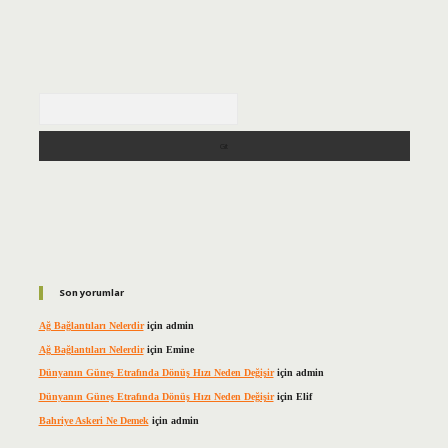
Arama
Son yorumlar
Ağ Bağlantıları Nelerdir
için
admin
Ağ Bağlantıları Nelerdir
için
Emine
Dünyanın Güneş Etrafında Dönüş Hızı Neden Değişir
için
admin
Dünyanın Güneş Etrafında Dönüş Hızı Neden Değişir
için
Elif
Bahriye Askeri Ne Demek
için
admin