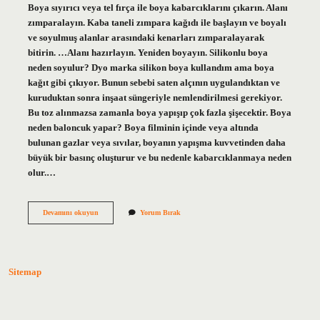
Boya sıyırıcı veya tel fırça ile boya kabarcıklarını çıkarın. Alanı
zımparalayın. Kaba taneli zımpara kağıdı ile başlayın ve boyalı
ve soyulmuş alanlar arasındaki kenarları zımparalayarak
bitirin. …Alanı hazırlayın. Yeniden boyayın. Silikonlu boya
neden soyulur? Dyo marka silikon boya kullandım ama boya
kağıt gibi çıkıyor. Bunun sebebi saten alçının uygulandıktan ve
kuruduktan sonra inşaat süngeriyle nemlendirilmesi gerekiyor.
Bu toz alınmazsa zamanla boya yapışıp çok fazla şişecektir. Boya
neden baloncuk yapar? Boya filminin içinde veya altında
bulunan gazlar veya sıvılar, boyanın yapışma kuvvetinden daha
büyük bir basınç oluşturur ve bu nedenle kabarcıklanmaya neden
olur.…
Silikonlu
Devamını okuyun
Yorum Bırak
Boya
Neden
Kabarır
Sitemap