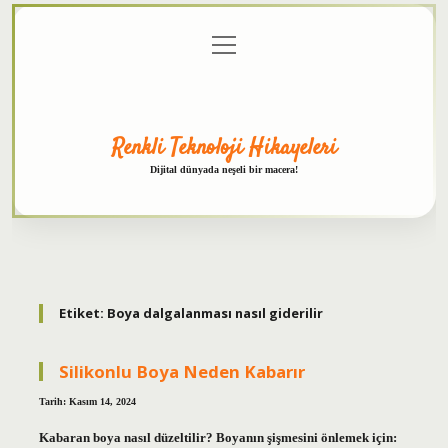
menüyü
Anasayfa
Gizlilik
Yasal
Hakkımızda
aç
Politikası
Uyarı
Renkli Teknoloji Hikayeleri
Dijital dünyada neşeli bir macera!
Etiket:
Boya dalgalanması nasıl giderilir
Silikonlu Boya Neden Kabarır
Tarih: Kasım 14, 2024
Kabaran boya nasıl düzeltilir? Boyanın şişmesini önlemek için: