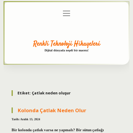
menüyü
Anasayfa
Gizlilik
Yasal
Hakkımızda
aç
Politikası
Uyarı
Renkli Teknoloji Hikayeleri
Dijital dünyada neşeli bir macera!
Etiket:
Çatlak neden oluşur
Kolonda Çatlak Neden Olur
Tarih: Aralık 13, 2024
Bir kolonda çatlak varsa ne yapmalı? Bir sütun çatlağı