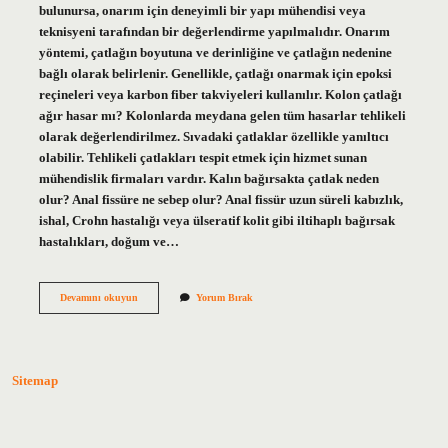
bulunursa, onarım için deneyimli bir yapı mühendisi veya
teknisyeni tarafından bir değerlendirme yapılmalıdır. Onarım
yöntemi, çatlağın boyutuna ve derinliğine ve çatlağın nedenine
bağlı olarak belirlenir. Genellikle, çatlağı onarmak için epoksi
reçineleri veya karbon fiber takviyeleri kullanılır. Kolon çatlağı
ağır hasar mı? Kolonlarda meydana gelen tüm hasarlar tehlikeli
olarak değerlendirilmez. Sıvadaki çatlaklar özellikle yanıltıcı
olabilir. Tehlikeli çatlakları tespit etmek için hizmet sunan
mühendislik firmaları vardır. Kalın bağırsakta çatlak neden
olur? Anal fissüre ne sebep olur? Anal fissür uzun süreli kabızlık,
ishal, Crohn hastalığı veya ülseratif kolit gibi iltihaplı bağırsak
hastalıkları, doğum ve…
Kolonda
Devamını okuyun
Yorum Bırak
Çatlak
Neden
Olur
Sitemap