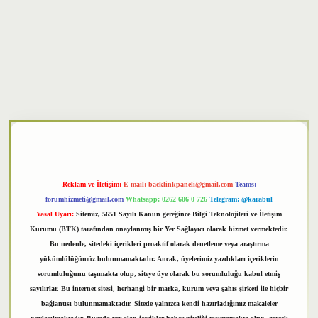
txper
Reklam ve İletişim:
E-mail:
backlinkpaneli@gmail.com
Teams:
forumhizmeti@gmail.com
Whatsapp: 0262 606 0 726
Telegram: @karabul
Yasal Uyarı:
Sitemiz, 5651 Sayılı Kanun gereğince Bilgi Teknolojileri ve İletişim
Kurumu (BTK) tarafından onaylanmış bir Yer Sağlayıcı olarak hizmet vermektedir.
Bu nedenle, sitedeki içerikleri proaktif olarak denetleme veya araştırma
yükümlülüğümüz bulunmamaktadır. Ancak, üyelerimiz yazdıkları içeriklerin
sorumluluğunu taşımakta olup, siteye üye olarak bu sorumluluğu kabul etmiş
sayılırlar. Bu internet sitesi, herhangi bir marka, kurum veya şahıs şirketi ile hiçbir
bağlantısı bulunmamaktadır. Sitede yalnızca kendi hazırladığımız makaleler