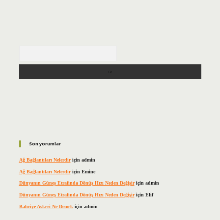
Arama
Son yorumlar
Ağ Bağlantıları Nelerdir
için
admin
Ağ Bağlantıları Nelerdir
için
Emine
Dünyanın Güneş Etrafında Dönüş Hızı Neden Değişir
için
admin
Dünyanın Güneş Etrafında Dönüş Hızı Neden Değişir
için
Elif
Bahriye Askeri Ne Demek
için
admin