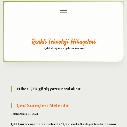
menüyü
Anasayfa
Gizlilik
Yasal
Hakkımızda
aç
Politikası
Uyarı
Renkli Teknoloji Hikayeleri
Dijital dünyada neşeli bir macera!
Etiket:
ÇED görüş yazısı nasıl alınır
Çed Süreçleri Nelerdir
Tarih: Aralık 11, 2024
ÇED süreci aşamaları nelerdir? Çevresel etki değerlendirmesinin