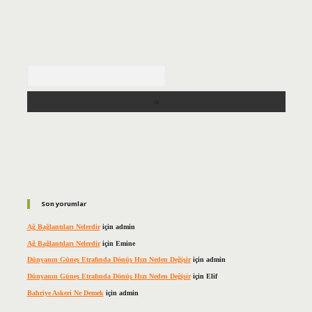
Arama
Son yorumlar
Ağ Bağlantıları Nelerdir
için
admin
Ağ Bağlantıları Nelerdir
için
Emine
Dünyanın Güneş Etrafında Dönüş Hızı Neden Değişir
için
admin
Dünyanın Güneş Etrafında Dönüş Hızı Neden Değişir
için
Elif
Bahriye Askeri Ne Demek
için
admin