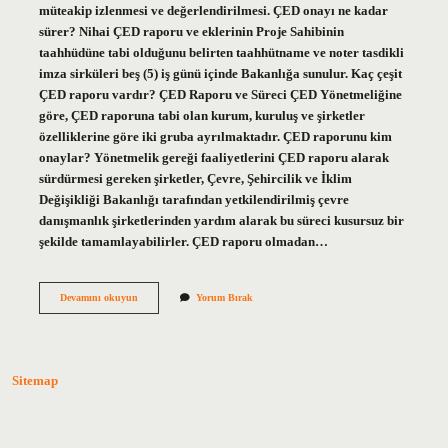
müteakip izlenmesi ve değerlendirilmesi. ÇED onayı ne kadar
sürer? Nihai ÇED raporu ve eklerinin Proje Sahibinin
taahhüdüne tabi olduğunu belirten taahhütname ve noter tasdikli
imza sirküleri beş (5) iş günü içinde Bakanlığa sunulur. Kaç çeşit
ÇED raporu vardır? ÇED Raporu ve Süreci ÇED Yönetmeliğine
göre, ÇED raporuna tabi olan kurum, kuruluş ve şirketler
özelliklerine göre iki gruba ayrılmaktadır. ÇED raporunu kim
onaylar? Yönetmelik gereği faaliyetlerini ÇED raporu alarak
sürdürmesi gereken şirketler, Çevre, Şehircilik ve İklim
Değişikliği Bakanlığı tarafından yetkilendirilmiş çevre
danışmanlık şirketlerinden yardım alarak bu süreci kusursuz bir
şekilde tamamlayabilirler. ÇED raporu olmadan…
Çed
Devamını okuyun
Yorum Bırak
Süreçleri
Nelerdir
Sitemap