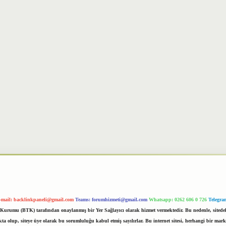
-mail:
backlinkpaneli@gmail.com
Teams:
forumhizmeti@gmail.com
Whatsapp: 0262 606 0 726
Telegra
im Kurumu (BTK) tarafından onaylanmış bir Yer Sağlayıcı olarak hizmet vermektedir. Bu nedenle, sited
 olup, siteye üye olarak bu sorumluluğu kabul etmiş sayılırlar. Bu internet sitesi, herhangi bir mark