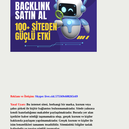
Reklam ve İletişim:
Skype: live:.cid.575569c608265c69
Yasal Uyarı:
Bu internet sitesi, herhangi bir marka, kurum veya
şahıs şirketi ile hiçbir bağlantısı bulunmamaktadır. Sitede yalnızca
kendi hazırladığımız makaleler paylaşılmaktadır. Burada yer alan
içerikler haber niteliği taşımamakta olup, gerçek kurum ve kişiler
hakkında paylaşım yapılmamaktadır. Gerçek kurum ve kişiler ile
isim benzerlikleri tamamen tesadüfidir. Sitemizdeki bilgiler taslak
halindedir ve tavsiye niteliği taşımazlar.