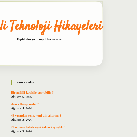
li Teknoloji Hikayeleri
Dijital dünyada neşeli bir macera!
Sidebar
betxper
Son Yazılar
Bir midilli kaç kilo taşıyabilir ?
Ağustos 6, 2026
Avans Hesap nedir ?
Ağustos 4, 2026
40 yaşından sonra yeni diş çıkar mı ?
Ağustos 3, 2026
21 numara bebek ayakkabısı kaç aylık ?
Ağustos 3, 2026