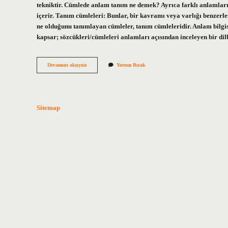
tekniktir. Cümlede anlam tanım ne demek? Ayrıca farklı anlamları d
içerir. Tanım cümleleri: Bunlar, bir kavramı veya varlığı benzerle
ne olduğunu tanımlayan cümleler, tanım cümleleridir. Anlam bilgis
kapsar; sözcükleri/cümleleri anlamları açısından inceleyen bir di
Paragrafta
Devamını okuyun
Yorum Bırak
Anlam
Ne
Demek
Sitemap