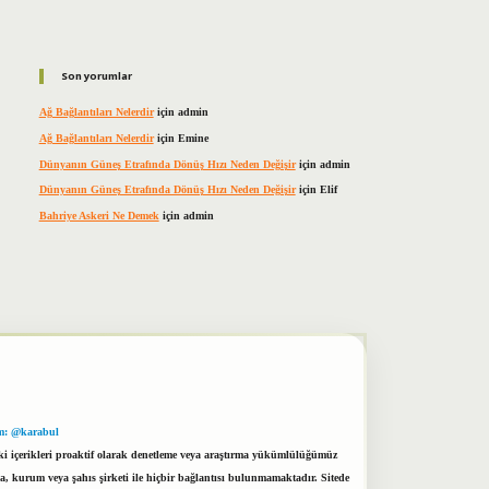
Son yorumlar
Ağ Bağlantıları Nelerdir
için
admin
Ağ Bağlantıları Nelerdir
için
Emine
Dünyanın Güneş Etrafında Dönüş Hızı Neden Değişir
için
admin
Dünyanın Güneş Etrafında Dönüş Hızı Neden Değişir
için
Elif
Bahriye Askeri Ne Demek
için
admin
m: @karabul
eki içerikleri proaktif olarak denetleme veya araştırma yükümlülüğümüz
a, kurum veya şahıs şirketi ile hiçbir bağlantısı bulunmamaktadır. Sitede