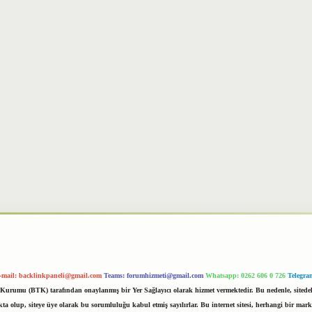
-mail:
backlinkpaneli@gmail.com
Teams:
forumhizmeti@gmail.com
Whatsapp: 0262 606 0 726
Telegra
im Kurumu (BTK) tarafından onaylanmış bir Yer Sağlayıcı olarak hizmet vermektedir. Bu nedenle, sited
 olup, siteye üye olarak bu sorumluluğu kabul etmiş sayılırlar. Bu internet sitesi, herhangi bir mark