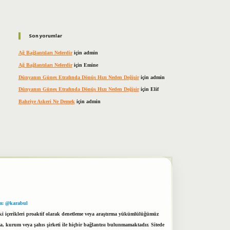
Son yorumlar
Ağ Bağlantıları Nelerdir
için
admin
Ağ Bağlantıları Nelerdir
için
Emine
Dünyanın Güneş Etrafında Dönüş Hızı Neden Değişir
için
admin
Dünyanın Güneş Etrafında Dönüş Hızı Neden Değişir
için
Elif
Bahriye Askeri Ne Demek
için
admin
m: @karabul
eki içerikleri proaktif olarak denetleme veya araştırma yükümlülüğümüz
a, kurum veya şahıs şirketi ile hiçbir bağlantısı bulunmamaktadır. Sitede