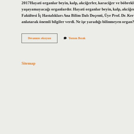
2017Hayati organlar beyin, kalp, akciğerler, karaciğer ve böbrekler
yaşayamayacağı organlardır. Hayati organlar beyin, kalp, akciğer
Fakültesi İç Hastalıkları Ana Bilim Dalı Doçenti, Üye Prof. Dr. 
anlatarak önemli bilgiler verdi. Ne işe yaradığı bilinmeyen orga
En
Devamını okuyun
Yorum Bırak
Hayati
Organ
Nedir
Sitemap