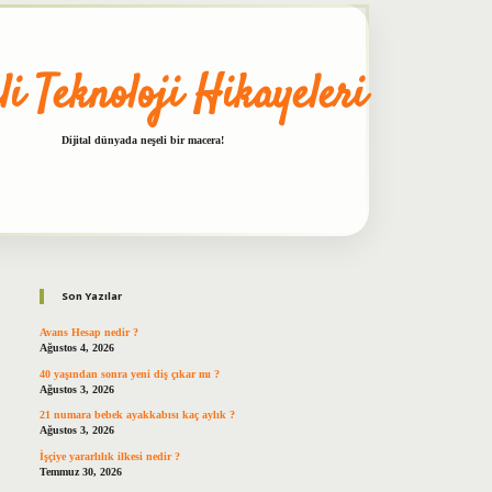
li Teknoloji Hikayeleri
Dijital dünyada neşeli bir macera!
Sidebar
betxper
Son Yazılar
Avans Hesap nedir ?
Ağustos 4, 2026
40 yaşından sonra yeni diş çıkar mı ?
Ağustos 3, 2026
21 numara bebek ayakkabısı kaç aylık ?
Ağustos 3, 2026
İşçiye yararlılık ilkesi nedir ?
Temmuz 30, 2026