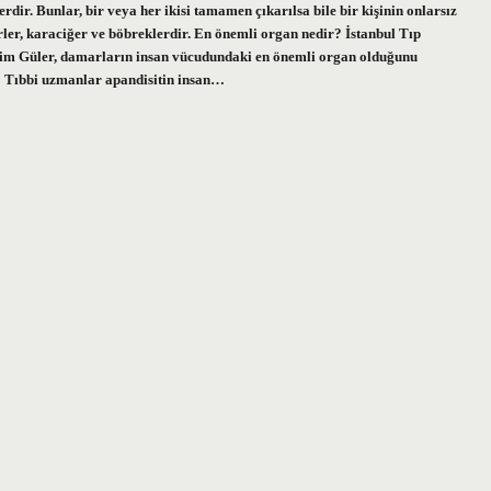
dir. Bunlar, bir veya her ikisi tamamen çıkarılsa bile bir kişinin onlarsız
ler, karaciğer ve böbreklerdir. En önemli organ nedir? İstanbul Tıp
Kerim Güler, damarların insan vücudundaki en önemli organ olduğunu
n? Tıbbi uzmanlar apandisitin insan…