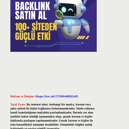
Reklam ve İletişim:
Skype: live:.cid.575569c608265c69
Yasal Uyarı:
Bu internet sitesi, herhangi bir marka, kurum veya
şahıs şirketi ile hiçbir bağlantısı bulunmamaktadır. Sitede yalnızca
kendi hazırladığımız makaleler paylaşılmaktadır. Burada yer alan
içerikler haber niteliği taşımamakta olup, gerçek kurum ve kişiler
hakkında paylaşım yapılmamaktadır. Gerçek kurum ve kişiler ile
isim benzerlikleri tamamen tesadüfidir. Sitemizdeki bilgiler taslak
halindedir ve tavsiye niteliği taşımazlar.