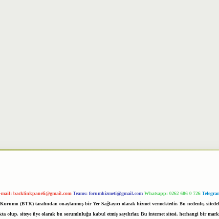
-mail:
backlinkpaneli@gmail.com
Teams:
forumhizmeti@gmail.com
Whatsapp: 0262 606 0 726
Telegra
im Kurumu (BTK) tarafından onaylanmış bir Yer Sağlayıcı olarak hizmet vermektedir. Bu nedenle, sited
 olup, siteye üye olarak bu sorumluluğu kabul etmiş sayılırlar. Bu internet sitesi, herhangi bir mark