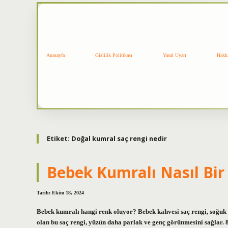
Anasayfa
Gizlilik Politikası
Yasal Uyarı
Hakk
Etiket:
Doğal kumral saç rengi nedir
Bebek Kumralı Nasıl Bir
Tarih: Ekim 18, 2024
Bebek kumralı hangi renk oluyor? Bebek kahvesi saç rengi, soğuk alt
olan bu saç rengi, yüzün daha parlak ve genç görünmesini sağlar. 8