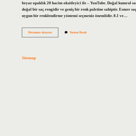
beyaz opaklık 20 hacim oksitleyici ile – YouTube. Doğal kumral sa
doğal bir saç rengidir ve geniş bir renk paletine sahiptir. Esmer s
uygun bir renklendirme yöntemi seçmeniz önemlidir. 8.1 ve…
Bebek
Devamını okuyun
Yorum Bırak
Kumralı
Nasıl
Bir
Renk
Sitemap