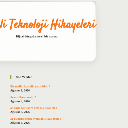
li Teknoloji Hikayeleri
Dijital dünyada neşeli bir macera!
Sidebar
betxper
Son Yazılar
Bir midilli kaç kilo taşıyabilir ?
Ağustos 6, 2026
Avans Hesap nedir ?
Ağustos 4, 2026
40 yaşından sonra yeni diş çıkar mı ?
Ağustos 3, 2026
21 numara bebek ayakkabısı kaç aylık ?
Ağustos 3, 2026