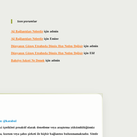
Son yorumlar
Ağ Bağlantıları Nelerdir
için
admin
Ağ Bağlantıları Nelerdir
için
Emine
Dünyanın Güneş Etrafında Dönüş Hızı Neden Değişir
için
admin
Dünyanın Güneş Etrafında Dönüş Hızı Neden Değişir
için
Elif
Bahriye Askeri Ne Demek
için
admin
m: @karabul
eki içerikleri proaktif olarak denetleme veya araştırma yükümlülüğümüz
a, kurum veya şahıs şirketi ile hiçbir bağlantısı bulunmamaktadır. Sitede