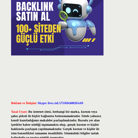
Reklam ve İletişim:
Skype: live:.cid.575569c608265c69
Yasal Uyarı:
Bu internet sitesi, herhangi bir marka, kurum veya
şahıs şirketi ile hiçbir bağlantısı bulunmamaktadır. Sitede yalnızca
kendi hazırladığımız makaleler paylaşılmaktadır. Burada yer alan
içerikler haber niteliği taşımamakta olup, gerçek kurum ve kişiler
hakkında paylaşım yapılmamaktadır. Gerçek kurum ve kişiler ile
isim benzerlikleri tamamen tesadüfidir. Sitemizdeki bilgiler taslak
halindedir ve tavsiye niteliği taşımazlar.