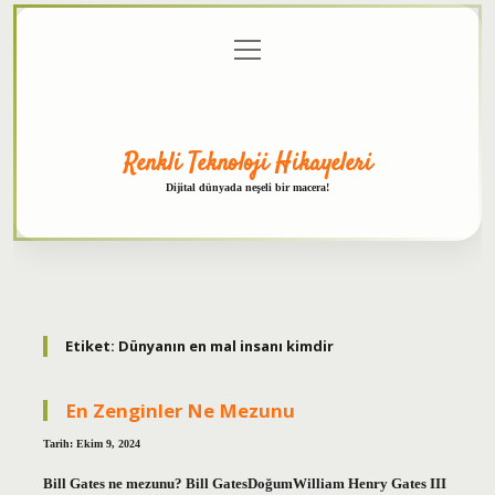
menüyü
Anasayfa
Gizlilik
Yasal
Hakkımızda
aç
Politikası
Uyarı
Renkli Teknoloji Hikayeleri
Dijital dünyada neşeli bir macera!
Etiket:
Dünyanın en mal insanı kimdir
En Zenginler Ne Mezunu
Tarih: Ekim 9, 2024
Bill Gates ne mezunu? Bill GatesDoğumWilliam Henry Gates III