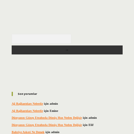
Arama
Son yorumlar
Ağ Bağlantıları Nelerdir
için
admin
Ağ Bağlantıları Nelerdir
için
Emine
Dünyanın Güneş Etrafında Dönüş Hızı Neden Değişir
için
admin
Dünyanın Güneş Etrafında Dönüş Hızı Neden Değişir
için
Elif
Bahriye Askeri Ne Demek
için
admin