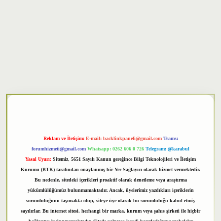
xper
Reklam ve İletişim:
E-mail:
backlinkpaneli@gmail.com
Teams:
forumhizmeti@gmail.com
Whatsapp: 0262 606 0 726
Telegram: @karabul
Yasal Uyarı:
Sitemiz, 5651 Sayılı Kanun gereğince Bilgi Teknolojileri ve İletişim
Kurumu (BTK) tarafından onaylanmış bir Yer Sağlayıcı olarak hizmet vermektedir.
Bu nedenle, sitedeki içerikleri proaktif olarak denetleme veya araştırma
yükümlülüğümüz bulunmamaktadır. Ancak, üyelerimiz yazdıkları içeriklerin
sorumluluğunu taşımakta olup, siteye üye olarak bu sorumluluğu kabul etmiş
sayılırlar. Bu internet sitesi, herhangi bir marka, kurum veya şahıs şirketi ile hiçbir