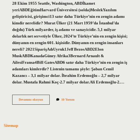
28 Ekim 1955 Seattle, Washington, ABDİkamet
yeriABDEğitimHarvard Üniversitesi (solda)MeslekYazılım
geliştiricisi, girişimci13 satır daha Türkiye’nin en zengin adamı
kimdir nerelidir? Murat Ülker (21 Mart 1959’da İstanbul’da
doğdu) Türk milyarder, iş adamı ve sanayicidir. 5,1 milyar
dolarlık net servetiyle Ülker, 2024’te Türkiye’nin en zengin kişisi;
dünyanın en zengin 601. kişisidir. Dünyanın en zengin insanları
nereli? 2021SiparişAdıUyruk1Jeff BezosABD2Elon
MuskABDKanadaGüney Afrika3Bernard Arnault &
AilesiFransa4Bill GatesABD6 satır daha Türkiye’nin en zengin iş
adamları kimlerdir? Listenin tamamı şöyle: Şaban Cemil
Kazancı – 3,1 milyar dolar. İbrahim Erdemoğlu – 2,7 milyar
dolar. Mustafa Rahmi Koç-2.7 milyar dolar.Ali Erdemoğlu-2.…
En
Devamını okuyun
10 Yorum
Zenginler
Ne
Mezunu
Sitemap