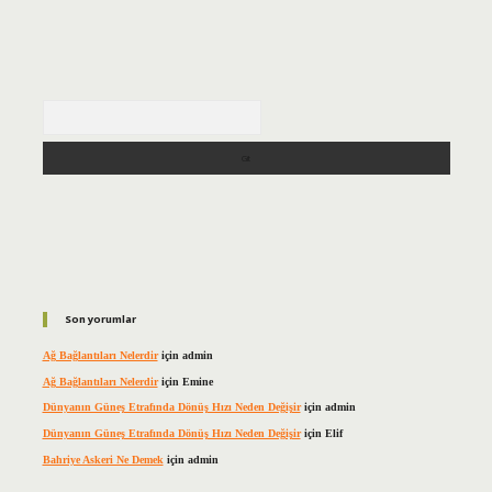
Arama
Son yorumlar
Ağ Bağlantıları Nelerdir
için
admin
Ağ Bağlantıları Nelerdir
için
Emine
Dünyanın Güneş Etrafında Dönüş Hızı Neden Değişir
için
admin
Dünyanın Güneş Etrafında Dönüş Hızı Neden Değişir
için
Elif
Bahriye Askeri Ne Demek
için
admin