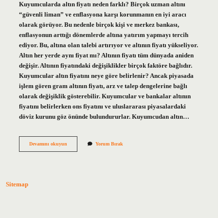
Kuyumcularda altın fiyatı neden farklı? Birçok uzman altını
“güvenli liman” ve enflasyona karşı korunmanın en iyi aracı
olarak görüyor. Bu nedenle birçok kişi ve merkez bankası,
enflasyonun arttığı dönemlerde altına yatırım yapmayı tercih
ediyor. Bu, altına olan talebi artırıyor ve altının fiyatı yükseliyor.
Altın her yerde aynı fiyat mı? Altının fiyatı tüm dünyada aniden
değişir. Altının fiyatındaki değişiklikler birçok faktöre bağlıdır.
Kuyumcular altın fiyatını neye göre belirlenir? Ancak piyasada
işlem gören gram altının fiyatı, arz ve talep dengelerine bağlı
olarak değişiklik gösterebilir. Kuyumcular ve bankalar altının
fiyatını belirlerken ons fiyatını ve uluslararası piyasalardaki
döviz kurunu göz önünde bulundururlar. Kuyumcudan altın…
Altın
Devamını okuyun
Yorum Bırak
Fiyatları
Kuyumcudan
Kuyumcuya
Fark
Eder
Sitemap
Mi