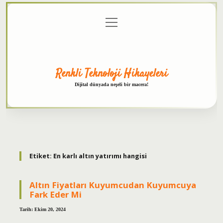
menüyü
Anasayfa
Gizlilik
Yasal
Hakkımızda
aç
Politikası
Uyarı
Renkli Teknoloji Hikayeleri
Dijital dünyada neşeli bir macera!
Etiket:
En karlı altın yatırımı hangisi
Altın Fiyatları Kuyumcudan Kuyumcuya
Fark Eder Mi
Tarih: Ekim 20, 2024