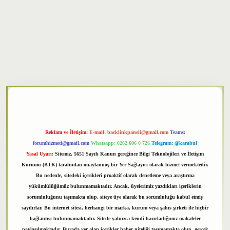
xper
Reklam ve İletişim:
E-mail:
backlinkpaneli@gmail.com
Teams:
forumhizmeti@gmail.com
Whatsapp: 0262 606 0 726
Telegram: @karabul
Yasal Uyarı:
Sitemiz, 5651 Sayılı Kanun gereğince Bilgi Teknolojileri ve İletişim
Kurumu (BTK) tarafından onaylanmış bir Yer Sağlayıcı olarak hizmet vermektedir.
Bu nedenle, sitedeki içerikleri proaktif olarak denetleme veya araştırma
yükümlülüğümüz bulunmamaktadır. Ancak, üyelerimiz yazdıkları içeriklerin
sorumluluğunu taşımakta olup, siteye üye olarak bu sorumluluğu kabul etmiş
sayılırlar. Bu internet sitesi, herhangi bir marka, kurum veya şahıs şirketi ile hiçbir
bağlantısı bulunmamaktadır. Sitede yalnızca kendi hazırladığımız makaleler
paylaşılmaktadır. Burada yer alan içerikler haber niteliği taşımamakta olup, gerçek