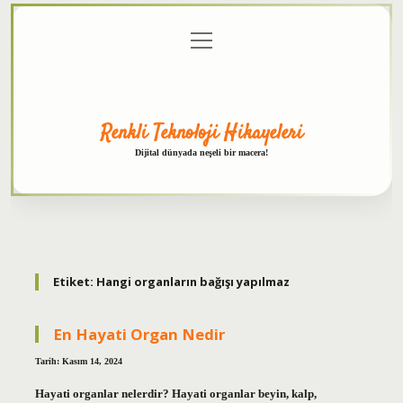
menüyü
Anasayfa
Gizlilik
Yasal
Hakkımızda
aç
Politikası
Uyarı
Renkli Teknoloji Hikayeleri
Dijital dünyada neşeli bir macera!
Etiket:
Hangi organların bağışı yapılmaz
En Hayati Organ Nedir
Tarih: Kasım 14, 2024
Hayati organlar nelerdir? Hayati organlar beyin, kalp,