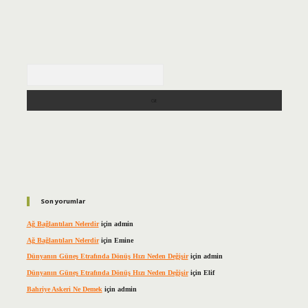
Arama
Son yorumlar
Ağ Bağlantıları Nelerdir
için
admin
Ağ Bağlantıları Nelerdir
için
Emine
Dünyanın Güneş Etrafında Dönüş Hızı Neden Değişir
için
admin
Dünyanın Güneş Etrafında Dönüş Hızı Neden Değişir
için
Elif
Bahriye Askeri Ne Demek
için
admin