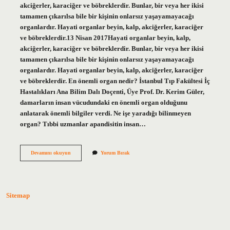
akciğerler, karaciğer ve böbreklerdir. Bunlar, bir veya her ikisi
tamamen çıkarılsa bile bir kişinin onlarsız yaşayamayacağı
organlardır. Hayati organlar beyin, kalp, akciğerler, karaciğer
ve böbreklerdir.13 Nisan 2017Hayati organlar beyin, kalp,
akciğerler, karaciğer ve böbreklerdir. Bunlar, bir veya her ikisi
tamamen çıkarılsa bile bir kişinin onlarsız yaşayamayacağı
organlardır. Hayati organlar beyin, kalp, akciğerler, karaciğer
ve böbreklerdir. En önemli organ nedir? İstanbul Tıp Fakültesi İç
Hastalıkları Ana Bilim Dalı Doçenti, Üye Prof. Dr. Kerim Güler,
damarların insan vücudundaki en önemli organ olduğunu
anlatarak önemli bilgiler verdi. Ne işe yaradığı bilinmeyen
organ? Tıbbi uzmanlar apandisitin insan…
En
Devamını okuyun
Yorum Bırak
Hayati
Organ
Nedir
Sitemap