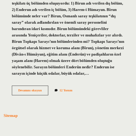
teşkilatı üç bölümden oluşuyordu: 1) Birun adı verilen dış bölüm,
2) Enderun adı verilen iç bölüm, 3) Harem-i Hümayun. Bîrun
bölümünde neler var? Birun, Osmanlı saray teşkilatının “dış
saray” olarak adlandırılan ve önemli saray personelini
barındıran idari kısmıdır. Birun bölümündeki görevliler
arasında Yeniçeriler, doktorlar, terziler ve muhafızlar yer alırdı.
Bîrun Topkapı Sarayı’nın bölümlerinden mi? Topkapı Sarayı’nın
örgütsel olarak hizmet ve koruma alanı (Bîrun), yönetim merkezi
(Dîvân-ı Hümâyun), eğitim alanı (Enderûn) ve padişahların özel
yaşam alanı (Harem) olmak üzere dört bölümden oluştuğu
söylenebilir. Sarayın bölümleri Enderûn nedir? Enderun ise
sarayın içinde küçük odalar, büyük odalar,…
Rikabdar
Devamını okuyun
12 Yorum
Sarayın
Hangi
Bölümünde
Sitemap