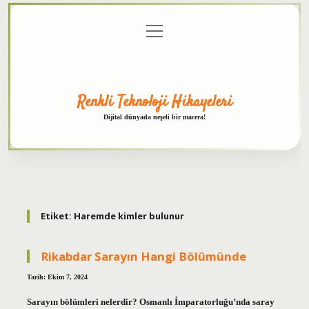
menüyü
Anasayfa
Gizlilik
Yasal
Hakkımızda
aç
Politikası
Uyarı
Renkli Teknoloji Hikayeleri
Dijital dünyada neşeli bir macera!
Etiket:
Haremde kimler bulunur
Rikabdar Sarayın Hangi Bölümünde
Tarih: Ekim 7, 2024
Sarayın bölümleri nelerdir? Osmanlı İmparatorluğu’nda saray