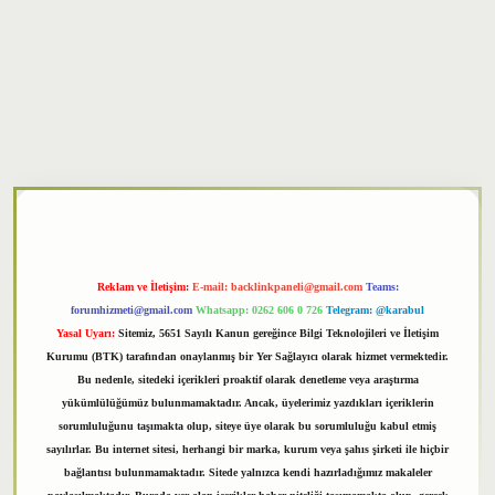
xper
Reklam ve İletişim:
E-mail:
backlinkpaneli@gmail.com
Teams:
forumhizmeti@gmail.com
Whatsapp: 0262 606 0 726
Telegram: @karabul
Yasal Uyarı:
Sitemiz, 5651 Sayılı Kanun gereğince Bilgi Teknolojileri ve İletişim
Kurumu (BTK) tarafından onaylanmış bir Yer Sağlayıcı olarak hizmet vermektedir.
Bu nedenle, sitedeki içerikleri proaktif olarak denetleme veya araştırma
yükümlülüğümüz bulunmamaktadır. Ancak, üyelerimiz yazdıkları içeriklerin
sorumluluğunu taşımakta olup, siteye üye olarak bu sorumluluğu kabul etmiş
sayılırlar. Bu internet sitesi, herhangi bir marka, kurum veya şahıs şirketi ile hiçbir
bağlantısı bulunmamaktadır. Sitede yalnızca kendi hazırladığımız makaleler