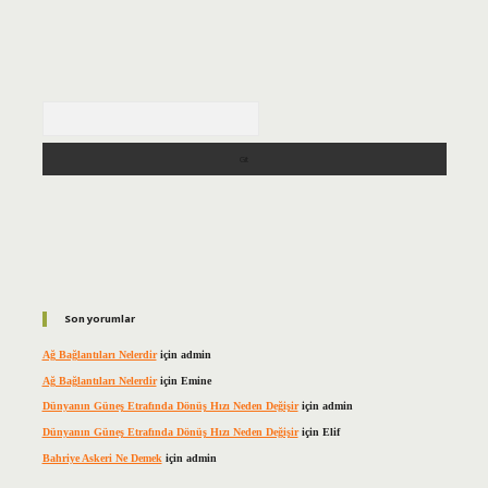
Arama
Son yorumlar
Ağ Bağlantıları Nelerdir
için
admin
Ağ Bağlantıları Nelerdir
için
Emine
Dünyanın Güneş Etrafında Dönüş Hızı Neden Değişir
için
admin
Dünyanın Güneş Etrafında Dönüş Hızı Neden Değişir
için
Elif
Bahriye Askeri Ne Demek
için
admin