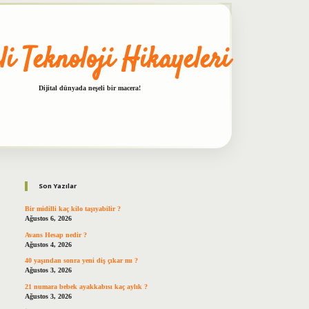
li Teknoloji Hikayeleri
Dijital dünyada neşeli bir macera!
Sidebar
betxper
Son Yazılar
Bir midilli kaç kilo taşıyabilir ?
Ağustos 6, 2026
Avans Hesap nedir ?
Ağustos 4, 2026
40 yaşından sonra yeni diş çıkar mı ?
Ağustos 3, 2026
21 numara bebek ayakkabısı kaç aylık ?
Ağustos 3, 2026