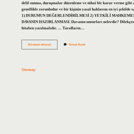
delil sunma, duruşmalar düzenleme ve nihai bir karar verme gibi 
genellikle zorunludur ve bir kişinin yasal haklarını en iyi şeki
1) DURUMUN DEĞERLENDİRİLMESİ 2) YETKİLİ MAHKEMEN
DAVANIN HAZIRLANMASI. Davanın unsurları nelerdir? Dilekçenin 
hitaben yazılmalıdır. … Tarafların…
Bir
Devamını okuyun
Yorum Bırak
Davanın
Kaç
Temel
Aşaması
Vardır
Sitemap