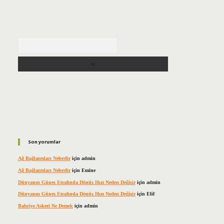
Arama
Son yorumlar
Ağ Bağlantıları Nelerdir
için
admin
Ağ Bağlantıları Nelerdir
için
Emine
Dünyanın Güneş Etrafında Dönüş Hızı Neden Değişir
için
admin
Dünyanın Güneş Etrafında Dönüş Hızı Neden Değişir
için
Elif
Bahriye Askeri Ne Demek
için
admin