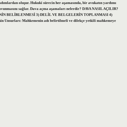
adımlardan oluşur. Hukuki sürecin her aşamasında, bir avukatın yardımı
lde savunmasını sağlar. Dava açma aşamaları nelerdir? DAVA NASIL AÇILIR?
İN BELİRLENMESİ 3) DELİL VE BELGELERİN TOPLANMASI 4)
Unsurları: Mahkemenin adı belirtilmeli ve dilekçe yetkili mahkemeye