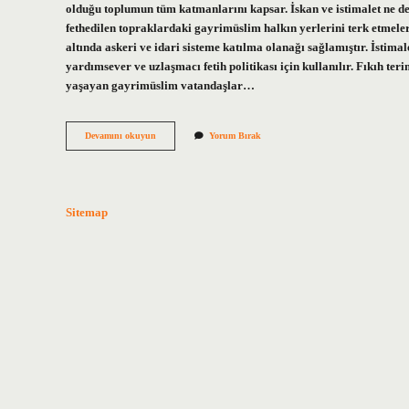
olduğu toplumun tüm katmanlarını kapsar. İskan ve istimalet ne dem
fethedilen topraklardaki gayrimüslim halkın yerlerini terk etmeler
altında askeri ve idari sisteme katılma olanağı sağlamıştır. İstima
yardımsever ve uzlaşmacı fetih politikası için kullanılır. Fıkıh teri
yaşayan gayrimüslim vatandaşlar…
Istimalet
Devamını okuyun
Yorum Bırak
Ne
Demek
Sitemap