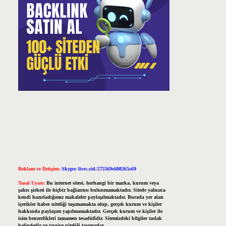
Reklam ve İletişim:
Skype: live:.cid.575569c608265c69
Yasal Uyarı:
Bu internet sitesi, herhangi bir marka, kurum veya
şahıs şirketi ile hiçbir bağlantısı bulunmamaktadır. Sitede yalnızca
kendi hazırladığımız makaleler paylaşılmaktadır. Burada yer alan
içerikler haber niteliği taşımamakta olup, gerçek kurum ve kişiler
hakkında paylaşım yapılmamaktadır. Gerçek kurum ve kişiler ile
isim benzerlikleri tamamen tesadüfidir. Sitemizdeki bilgiler taslak
halindedir ve tavsiye niteliği taşımazlar.