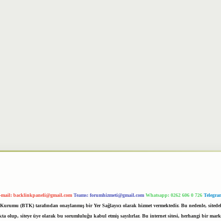
-mail:
backlinkpaneli@gmail.com
Teams:
forumhizmeti@gmail.com
Whatsapp: 0262 606 0 726
Telegra
im Kurumu (BTK) tarafından onaylanmış bir Yer Sağlayıcı olarak hizmet vermektedir. Bu nedenle, sited
 olup, siteye üye olarak bu sorumluluğu kabul etmiş sayılırlar. Bu internet sitesi, herhangi bir mark