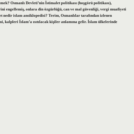
ek? Osmanlı Devleti’nin İstimalet politikası (hoşgörü politikası),
ini engellemiş, onlara din özgürlüğü, can ve mal güvenliği, vergi muafiyeti
let nedir islam ansiklopedisi? Terim, Osmanlılar tarafından izlenen
mi, kalpleri İslam’a ısıtılacak kişiler anlamına gelir. İslam ülkelerinde