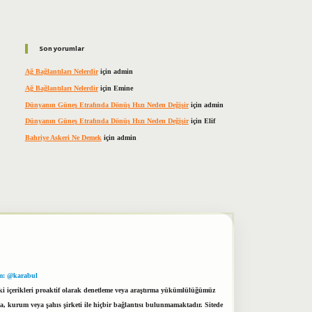
Son yorumlar
Ağ Bağlantıları Nelerdir
için
admin
Ağ Bağlantıları Nelerdir
için
Emine
Dünyanın Güneş Etrafında Dönüş Hızı Neden Değişir
için
admin
Dünyanın Güneş Etrafında Dönüş Hızı Neden Değişir
için
Elif
Bahriye Askeri Ne Demek
için
admin
m: @karabul
eki içerikleri proaktif olarak denetleme veya araştırma yükümlülüğümüz
a, kurum veya şahıs şirketi ile hiçbir bağlantısı bulunmamaktadır. Sitede