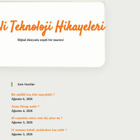
li Teknoloji Hikayeleri
Dijital dünyada neşeli bir macera!
Sidebar
betxper
Son Yazılar
Bir midilli kaç kilo taşıyabilir ?
Ağustos 6, 2026
Avans Hesap nedir ?
Ağustos 4, 2026
40 yaşından sonra yeni diş çıkar mı ?
Ağustos 3, 2026
21 numara bebek ayakkabısı kaç aylık ?
Ağustos 3, 2026