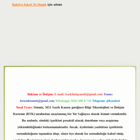
Bahriye Askeri Ne Demek
için
admin
xper
Reklam ve İletişim:
E-mail:
backlinkpaneli@gmail.com
Teams:
forumhizmeti@gmail.com
Whatsapp: 0262 606 0 726
Telegram: @karabul
Yasal Uyarı:
Sitemiz, 5651 Sayılı Kanun gereğince Bilgi Teknolojileri ve İletişim
Kurumu (BTK) tarafından onaylanmış bir Yer Sağlayıcı olarak hizmet vermektedir.
Bu nedenle, sitedeki içerikleri proaktif olarak denetleme veya araştırma
yükümlülüğümüz bulunmamaktadır. Ancak, üyelerimiz yazdıkları içeriklerin
sorumluluğunu taşımakta olup, siteye üye olarak bu sorumluluğu kabul etmiş