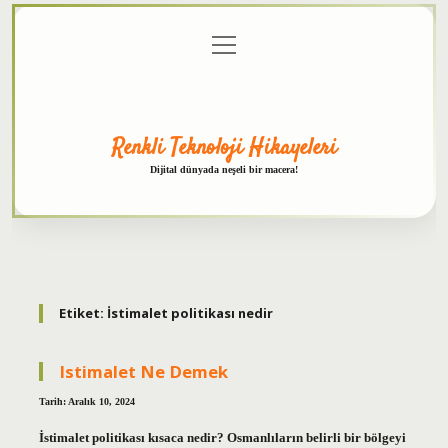
menüyü
Anasayfa
Gizlilik
Yasal
Hakkımızda
aç
Politikası
Uyarı
Renkli Teknoloji Hikayeleri
Dijital dünyada neşeli bir macera!
Etiket:
İstimalet politikası nedir
Istimalet Ne Demek
Tarih: Aralık 10, 2024
İstimalet politikası kısaca nedir? Osmanlıların belirli bir bölgeyi