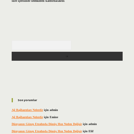
süre içerisinde sitemizden kaldırılacaktır.
Arama
Son yorumlar
Ağ Bağlantıları Nelerdir
için
admin
Ağ Bağlantıları Nelerdir
için
Emine
Dünyanın Güneş Etrafında Dönüş Hızı Neden Değişir
için
admin
Dünyanın Güneş Etrafında Dönüş Hızı Neden Değişir
için
Elif