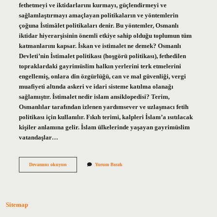
fethetmeyi ve iktidarlarını kurmayı, güçlendirmeyi ve
sağlamlaştırmayı amaçlayan politikaların ve yöntemlerin
çoğuna İstimâlet politikaları denir. Bu yöntemler, Osmanlı
iktidar hiyerarşisinin önemli etkiye sahip olduğu toplumun tüm
katmanlarını kapsar. İskan ve istimalet ne demek? Osmanlı
Devleti’nin İstimalet politikası (hoşgörü politikası), fethedilen
topraklardaki gayrimüslim halkın yerlerini terk etmelerini
engellemiş, onlara din özgürlüğü, can ve mal güvenliği, vergi
muafiyeti altında askeri ve idari sisteme katılma olanağı
sağlamıştır. İstimalet nedir islam ansiklopedisi? Terim,
Osmanlılar tarafından izlenen yardımsever ve uzlaşmacı fetih
politikası için kullanılır. Fıkıh terimi, kalpleri İslam’a ısıtılacak
kişiler anlamına gelir. İslam ülkelerinde yaşayan gayrimüslim
vatandaşlar…
Istimalet
Devamını okuyun
Yorum Bırak
Ne
Demek
Sitemap