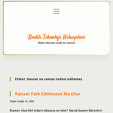
menüyü
Anasayfa
Gizlilik
Yasal
Hakkımızda
aç
Politikası
Uyarı
Renkli Teknoloji Hikayeleri
Dijital dünyada neşeli bir macera!
Etiket:
Kanser ne zaman tedavi edilemez
Kanser Fark Edilmezse Ne Olur
Tarih: Aralık 12, 2024
Kanser olan biri tedavi olmazsa ne olur? Ancak kanser hücreleri