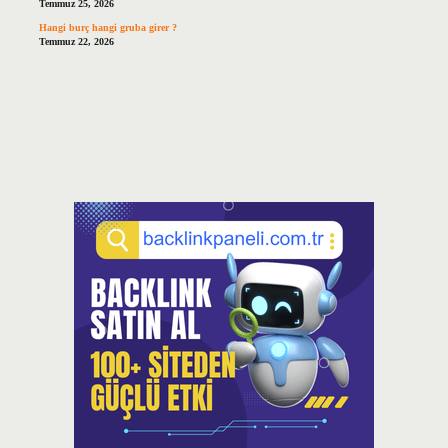
Temmuz 25, 2026
Hangi burç hangi gruba girer ?
Temmuz 22, 2026