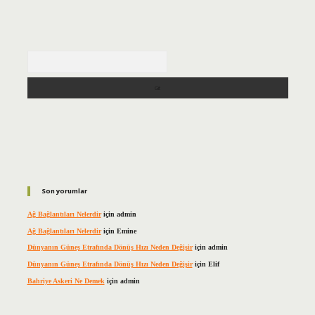
Arama
Son yorumlar
Ağ Bağlantıları Nelerdir
için
admin
Ağ Bağlantıları Nelerdir
için
Emine
Dünyanın Güneş Etrafında Dönüş Hızı Neden Değişir
için
admin
Dünyanın Güneş Etrafında Dönüş Hızı Neden Değişir
için
Elif
Bahriye Askeri Ne Demek
için
admin