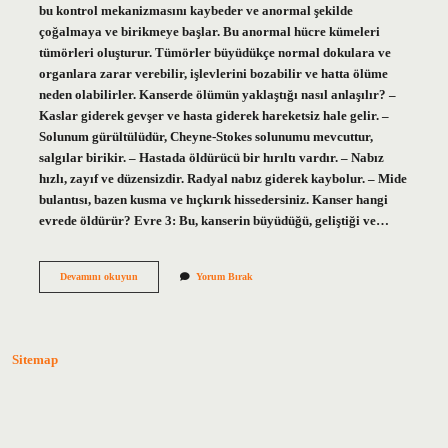
bu kontrol mekanizmasını kaybeder ve anormal şekilde
çoğalmaya ve birikmeye başlar. Bu anormal hücre kümeleri
tümörleri oluşturur. Tümörler büyüdükçe normal dokulara ve
organlara zarar verebilir, işlevlerini bozabilir ve hatta ölüme
neden olabilirler. Kanserde ölümün yaklaştığı nasıl anlaşılır? –
Kaslar giderek gevşer ve hasta giderek hareketsiz hale gelir. –
Solunum gürültülüdür, Cheyne-Stokes solunumu mevcuttur,
salgılar birikir. – Hastada öldürücü bir hırıltı vardır. – Nabız
hızlı, zayıf ve düzensizdir. Radyal nabız giderek kaybolur. – Mide
bulantısı, bazen kusma ve hıçkırık hissedersiniz. Kanser hangi
evrede öldürür? Evre 3: Bu, kanserin büyüdüğü, geliştiği ve…
Kanser
Devamını okuyun
Yorum Bırak
Fark
Edilmezse
Ne
Olur
Sitemap