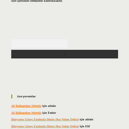
süre içerisinde sitemizden kaldırılacaktır.
Arama
Son yorumlar
Ağ Bağlantıları Nelerdir
için
admin
Ağ Bağlantıları Nelerdir
için
Emine
Dünyanın Güneş Etrafında Dönüş Hızı Neden Değişir
için
admin
Dünyanın Güneş Etrafında Dönüş Hızı Neden Değişir
için
Elif