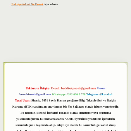
Bahriye Askeri Ne Demek
için
admin
per
Reklam ve İletişim:
E-mail:
backlinkpaneli@gmail.com
Teams:
forumhizmeti@gmail.com
Whatsapp: 0262 606 0 726
Telegram: @karabul
Yasal Uyarı:
Sitemiz, 5651 Sayılı Kanun gereğince Bilgi Teknolojileri ve İletişim
Kurumu (BTK) tarafından onaylanmış bir Yer Sağlayıcı olarak hizmet vermektedir.
Bu nedenle, sitedeki içerikleri proaktif olarak denetleme veya araştırma
yükümlülüğümüz bulunmamaktadır. Ancak, üyelerimiz yazdıkları içeriklerin
sorumluluğunu taşımakta olup, siteye üye olarak bu sorumluluğu kabul etmiş