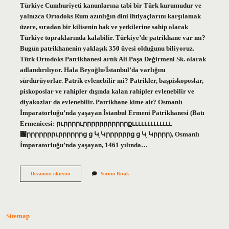
Türkiye Cumhuriyeti kanunlarına tabi bir Türk kurumudur ve
yalnızca Ortodoks Rum azınlığın dini ihtiyaçlarını karşılamak
üzere, sıradan bir kilisenin hak ve yetkilerine sahip olarak
Türkiye topraklarında kalabilir. Türkiye’de patrikhane var mı?
Bugün patrikhanenin yaklaşık 350 üyesi olduğunu biliyoruz.
Türk Ortodoks Patrikhanesi artık Ali Paşa Değirmeni Sk. olarak
adlandırılıyor. Hala Beyoğlu/İstanbul’da varlığını
sürdürüyorlar. Patrik evlenebilir mi? Patrikler, başpiskoposlar,
piskoposlar ve rahipler dışında kalan rahipler evlenebilir ve
diyakozlar da evlenebilir. Patrikhane kime ait? Osmanlı
İmparatorluğu’nda yaşayan İstanbul Ermeni Patrikhanesi (Batı
Ermenicesi: րւրրրրւրրրրրրրրրրրքւււււււււււււ
԰րրրրրրրւրրրրրրց ց Կָ Կրրրրրրց ց Կָ Կրրրր), Osmanlı
İmparatorluğu’nda yaşayan, 1461 yılında…
Patrikhane
Devamını okuyun
Yorum Bırak
Ne
Iş
Yapar
Sitemap