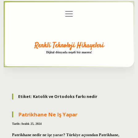
menüyü
Anasayfa
Gizlilik
Yasal
Hakkımızda
aç
Politikası
Uyarı
Renkli Teknoloji Hikayeleri
Dijital dünyada neşeli bir macera!
Etiket:
Katolik ve Ortodoks farkı nedir
Patrikhane Ne Iş Yapar
Tarih: Aralık 25, 2024
Patrikhane nedir ne işe yarar? Türkiye açısından Patrikhane,