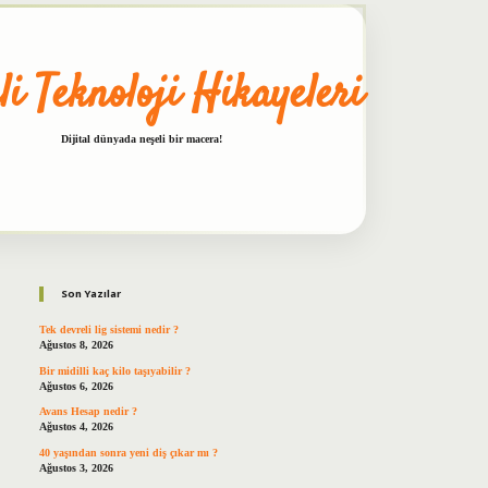
li Teknoloji Hikayeleri
Dijital dünyada neşeli bir macera!
Sidebar
betxper
Son Yazılar
Tek devreli lig sistemi nedir ?
Ağustos 8, 2026
Bir midilli kaç kilo taşıyabilir ?
Ağustos 6, 2026
Avans Hesap nedir ?
Ağustos 4, 2026
40 yaşından sonra yeni diş çıkar mı ?
Ağustos 3, 2026