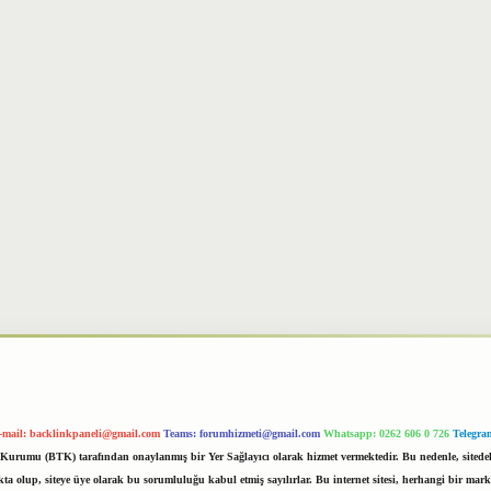
-mail:
backlinkpaneli@gmail.com
Teams:
forumhizmeti@gmail.com
Whatsapp: 0262 606 0 726
Telegra
im Kurumu (BTK) tarafından onaylanmış bir Yer Sağlayıcı olarak hizmet vermektedir. Bu nedenle, sited
 olup, siteye üye olarak bu sorumluluğu kabul etmiş sayılırlar. Bu internet sitesi, herhangi bir mark