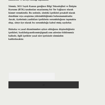
Sitemiz, 5651 Sayılı Kanun gereğince Bilgi Teknolojileri ve İletişim
Kurumu (BTK) tarafından onaylanmış bir Yer Sağlayıcı olarak
hizmet vermektedir. Bu nedenle, sitedeki içerikleri proaktif olarak
denetleme veya araştırma yükümlülüğümüz bulunmamaktadır.
Ancak, üyelerimiz yazdıkları içeriklerin sorumluluğunu taşımakta
olup, siteye üye olarak bu sorumluluğu kabul etmiş sayılırlar.
Hukuka ve yasal düzenlemelere aykırı olduğunu düşündüğünüz
içerikleri,
backlinkpanelicomtr@gmail.com
adresine bildirmeniz
halinde, ilgili içerikler yasal süre içerisinde sitemizden
kaldırılacaktır.
Arama