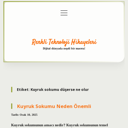
menüyü
Anasayfa
Gizlilik
Yasal
Hakkımızda
aç
Politikası
Uyarı
Renkli Teknoloji Hikayeleri
Dijital dünyada neşeli bir macera!
Etiket:
Kuyruk sokumu düşerse ne olur
Kuyruk Sokumu Neden Önemli
Tarih: Ocak 10, 2025
Kuyruk sokumunun amacı nedir? Kuyruk sokumunun temel