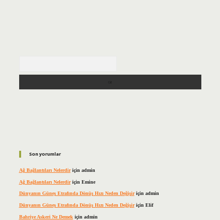
Arama
Son yorumlar
Ağ Bağlantıları Nelerdir
için
admin
Ağ Bağlantıları Nelerdir
için
Emine
Dünyanın Güneş Etrafında Dönüş Hızı Neden Değişir
için
admin
Dünyanın Güneş Etrafında Dönüş Hızı Neden Değişir
için
Elif
Bahriye Askeri Ne Demek
için
admin