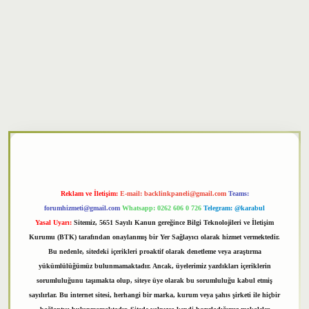
per
Reklam ve İletişim:
E-mail:
backlinkpaneli@gmail.com
Teams:
forumhizmeti@gmail.com
Whatsapp: 0262 606 0 726
Telegram: @karabul
Yasal Uyarı:
Sitemiz, 5651 Sayılı Kanun gereğince Bilgi Teknolojileri ve İletişim
Kurumu (BTK) tarafından onaylanmış bir Yer Sağlayıcı olarak hizmet vermektedir.
Bu nedenle, sitedeki içerikleri proaktif olarak denetleme veya araştırma
yükümlülüğümüz bulunmamaktadır. Ancak, üyelerimiz yazdıkları içeriklerin
sorumluluğunu taşımakta olup, siteye üye olarak bu sorumluluğu kabul etmiş
sayılırlar. Bu internet sitesi, herhangi bir marka, kurum veya şahıs şirketi ile hiçbir