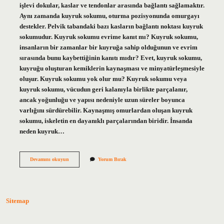
işlevi dokular, kaslar ve tendonlar arasında bağlantı sağlamaktır.
Aynı zamanda kuyruk sokumu, oturma pozisyonunda omurgayı
destekler. Pelvik tabandaki bazı kasların bağlantı noktası kuyruk
sokumudur. Kuyruk sokumu evrime kanıt mı? Kuyruk sokumu,
insanların bir zamanlar bir kuyruğa sahip olduğunun ve evrim
sırasında bunu kaybettiğinin kanıtı mıdır? Evet, kuyruk sokumu,
kuyruğu oluşturan kemiklerin kaynaşması ve minyatürleşmesiyle
oluşur. Kuyruk sokumu yok olur mu? Kuyruk sokumu veya
kuyruk sokumu, vücudun geri kalanıyla birlikte parçalanır,
ancak yoğunluğu ve yapısı nedeniyle uzun süreler boyunca
varlığını sürdürebilir. Kaynaşmış omurlardan oluşan kuyruk
sokumu, iskeletin en dayanıklı parçalarından biridir. İnsanda
neden kuyruk…
Kuyruk
Devamını okuyun
Yorum Bırak
Sokumu
Neden
Önemli
Sitemap