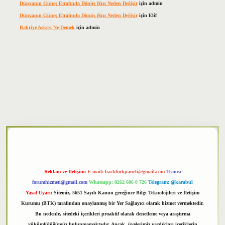
Dünyanın Güneş Etrafında Dönüş Hızı Neden Değişir
için
admin
Dünyanın Güneş Etrafında Dönüş Hızı Neden Değişir
için
Elif
Bahriye Askeri Ne Demek
için
admin
xper
Reklam ve İletişim:
E-mail:
backlinkpaneli@gmail.com
Teams:
forumhizmeti@gmail.com
Whatsapp: 0262 606 0 726
Telegram: @karabul
Yasal Uyarı:
Sitemiz, 5651 Sayılı Kanun gereğince Bilgi Teknolojileri ve İletişim
Kurumu (BTK) tarafından onaylanmış bir Yer Sağlayıcı olarak hizmet vermektedir.
Bu nedenle, sitedeki içerikleri proaktif olarak denetleme veya araştırma
yükümlülüğümüz bulunmamaktadır. Ancak, üyelerimiz yazdıkları içeriklerin