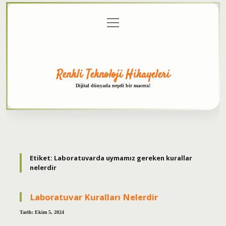
menüyü
Anasayfa
Gizlilik
Yasal
Hakkımızda
aç
Politikası
Uyarı
Renkli Teknoloji Hikayeleri
Dijital dünyada neşeli bir macera!
Etiket:
Laboratuvarda uymamız gereken kurallar
nelerdir
Laboratuvar Kuralları Nelerdir
Tarih: Ekim 5, 2024