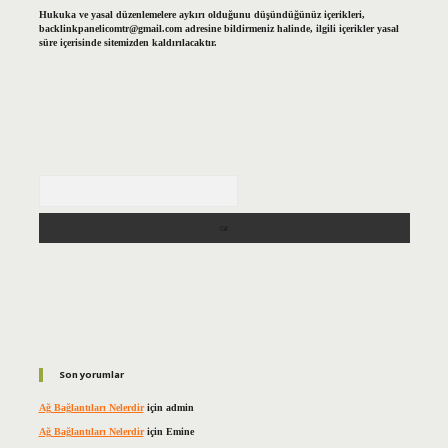
Hukuka ve yasal düzenlemelere aykırı olduğunu düşündüğünüz içerikleri,
backlinkpanelicomtr@gmail.com
adresine bildirmeniz halinde, ilgili içerikler yasal
süre içerisinde sitemizden kaldırılacaktır.
Arama
Son yorumlar
Ağ Bağlantıları Nelerdir
için
admin
Ağ Bağlantıları Nelerdir
için
Emine