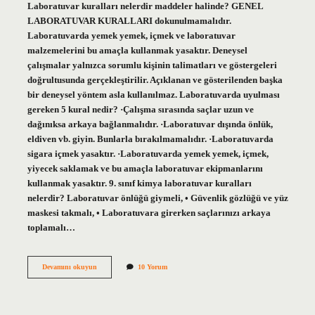
Laboratuvar kuralları nelerdir maddeler halinde? GENEL
LABORATUVAR KURALLARI dokunulmamalıdır.
Laboratuvarda yemek yemek, içmek ve laboratuvar
malzemelerini bu amaçla kullanmak yasaktır. Deneysel
çalışmalar yalnızca sorumlu kişinin talimatları ve göstergeleri
doğrultusunda gerçekleştirilir. Açıklanan ve gösterilenden başka
bir deneysel yöntem asla kullanılmaz. Laboratuvarda uyulması
gereken 5 kural nedir? ·Çalışma sırasında saçlar uzun ve
dağınıksa arkaya bağlanmalıdır. ·Laboratuvar dışında önlük,
eldiven vb. giyin. Bunlarla bırakılmamalıdır. ·Laboratuvarda
sigara içmek yasaktır. ·Laboratuvarda yemek yemek, içmek,
yiyecek saklamak ve bu amaçla laboratuvar ekipmanlarını
kullanmak yasaktır. 9. sınıf kimya laboratuvar kuralları
nelerdir? Laboratuvar önlüğü giymeli, • Güvenlik gözlüğü ve yüz
maskesi takmalı, • Laboratuvara girerken saçlarınızı arkaya
toplamalı…
Laboratuvar
Devamını okuyun
10 Yorum
Kuralları
Nelerdir