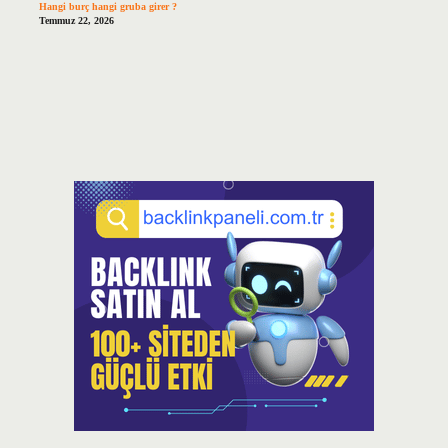
Hangi burç hangi gruba girer ?
Temmuz 22, 2026