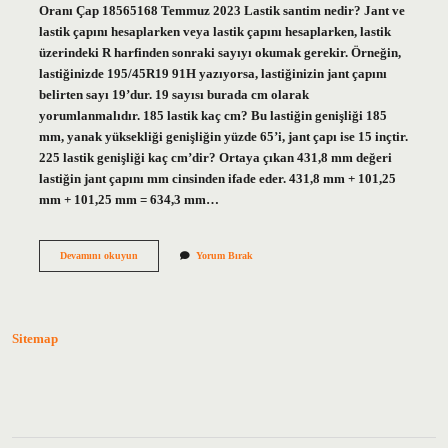
Oranı Çap 18565168 Temmuz 2023 Lastik santim nedir? Jant ve
lastik çapını hesaplarken veya lastik çapını hesaplarken, lastik
üzerindeki R harfinden sonraki sayıyı okumak gerekir. Örneğin,
lastiğinizde 195/45R19 91H yazıyorsa, lastiğinizin jant çapını
belirten sayı 19’dur. 19 sayısı burada cm olarak
yorumlanmalıdır. 185 lastik kaç cm? Bu lastiğin genişliği 185
mm, yanak yüksekliği genişliğin yüzde 65’i, jant çapı ise 15 inçtir.
225 lastik genişliği kaç cm’dir? Ortaya çıkan 431,8 mm değeri
lastiğin jant çapını mm cinsinden ifade eder. 431,8 mm + 101,25
mm + 101,25 mm = 634,3 mm…
Lastik
Devamını okuyun
Yorum Bırak
Boyu
Kaç
Cm
Sitemap