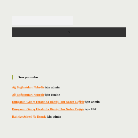
Arama
Son yorumlar
Ağ Bağlantıları Nelerdir
için
admin
Ağ Bağlantıları Nelerdir
için
Emine
Dünyanın Güneş Etrafında Dönüş Hızı Neden Değişir
için
admin
Dünyanın Güneş Etrafında Dönüş Hızı Neden Değişir
için
Elif
Bahriye Askeri Ne Demek
için
admin