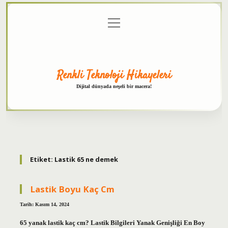
menüyü
Anasayfa
Gizlilik
Yasal
Hakkımızda
aç
Politikası
Uyarı
Renkli Teknoloji Hikayeleri
Dijital dünyada neşeli bir macera!
Etiket:
Lastik 65 ne demek
Lastik Boyu Kaç Cm
Tarih: Kasım 14, 2024
65 yanak lastik kaç cm? Lastik Bilgileri Yanak Genişliği En Boy