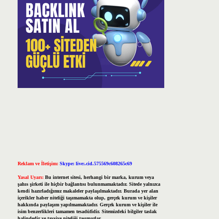
Reklam ve İletişim:
Skype: live:.cid.575569c608265c69
Yasal Uyarı:
Bu internet sitesi, herhangi bir marka, kurum veya
şahıs şirketi ile hiçbir bağlantısı bulunmamaktadır. Sitede yalnızca
kendi hazırladığımız makaleler paylaşılmaktadır. Burada yer alan
içerikler haber niteliği taşımamakta olup, gerçek kurum ve kişiler
hakkında paylaşım yapılmamaktadır. Gerçek kurum ve kişiler ile
isim benzerlikleri tamamen tesadüfidir. Sitemizdeki bilgiler taslak
halindedir ve tavsiye niteliği taşımazlar.