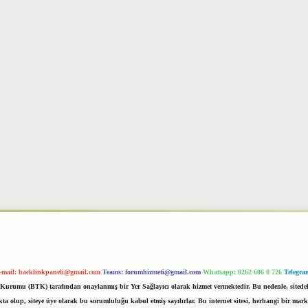
-mail:
backlinkpaneli@gmail.com
Teams:
forumhizmeti@gmail.com
Whatsapp: 0262 606 0 726
Telegra
im Kurumu (BTK) tarafından onaylanmış bir Yer Sağlayıcı olarak hizmet vermektedir. Bu nedenle, sited
 olup, siteye üye olarak bu sorumluluğu kabul etmiş sayılırlar. Bu internet sitesi, herhangi bir mark