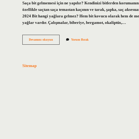
Saça bit gelmemesi için ne yapılır? Kendinizi bitlerden korumanın y
özellikle saçtan saça temastan kaçının ve tarak, şapka, saç aksesuar
2024 Bit hangi yağlara gelmez? Hem bit kovucu olarak hem de mevcu
yağlar vardır. Çalışmalar, biberiye, bergamot, okaliptüs,…
Saç
Devamını okuyun
Yorum Bırak
Biti
Hangi
Kokuları
Sevmez
Sitemap