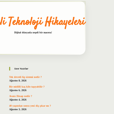
li Teknoloji Hikayeleri
Dijital dünyada neşeli bir macera!
Sidebar
betxper
Son Yazılar
Tek devreli lig sistemi nedir ?
Ağustos 8, 2026
Bir midilli kaç kilo taşıyabilir ?
Ağustos 6, 2026
Avans Hesap nedir ?
Ağustos 4, 2026
40 yaşından sonra yeni diş çıkar mı ?
Ağustos 3, 2026