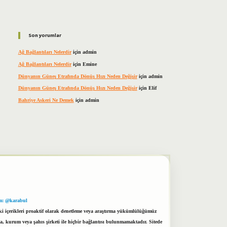
Son yorumlar
Ağ Bağlantıları Nelerdir
için
admin
Ağ Bağlantıları Nelerdir
için
Emine
Dünyanın Güneş Etrafında Dönüş Hızı Neden Değişir
için
admin
Dünyanın Güneş Etrafında Dönüş Hızı Neden Değişir
için
Elif
Bahriye Askeri Ne Demek
için
admin
m: @karabul
eki içerikleri proaktif olarak denetleme veya araştırma yükümlülüğümüz
a, kurum veya şahıs şirketi ile hiçbir bağlantısı bulunmamaktadır. Sitede