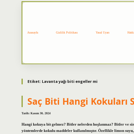
Anasayfa
Gizlilik Politikası
Yasal Uyarı
Hakk
Etiket:
Lavanta yağı biti engeller mi
Saç Biti Hangi Kokuları
Tarih: Kasım 30, 2024
Hangi kokuya bit gelmez? Bitler nelerden hoşlanmaz? Bitler ve s
yöntemlerde kokulu maddeler kullanılmıştır. Özellikle limon suyu, 