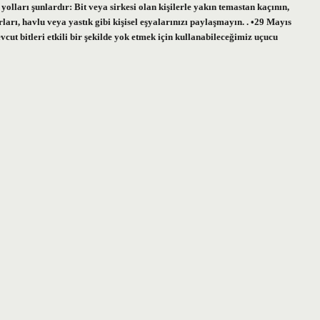
olları şunlardır: Bit veya sirkesi olan kişilerle yakın temastan kaçının,
ları, havlu veya yastık gibi kişisel eşyalarınızı paylaşmayın. . •29 Mayıs
t bitleri etkili bir şekilde yok etmek için kullanabileceğimiz uçucu