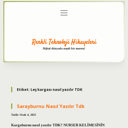
menüyü
Anasayfa
Gizlilik
Yasal
Hakkımızda
aç
Politikası
Uyarı
Renkli Teknoloji Hikayeleri
Dijital dünyada neşeli bir macera!
Etiket:
Leş kargası nasıl yazılır TDK
Sarayburnu Nasıl Yazılır Tdk
Tarih: Ocak 4, 2025
Kargaburnu nasıl yazılır TDK? NURSER KELİMESİNİN