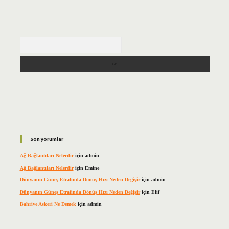
Arama
Son yorumlar
Ağ Bağlantıları Nelerdir
için
admin
Ağ Bağlantıları Nelerdir
için
Emine
Dünyanın Güneş Etrafında Dönüş Hızı Neden Değişir
için
admin
Dünyanın Güneş Etrafında Dönüş Hızı Neden Değişir
için
Elif
Bahriye Askeri Ne Demek
için
admin