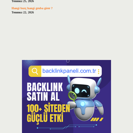
Temmuz 25, 2026
Hangi burç hangi gruba girer ?
Temmuz 22, 2026