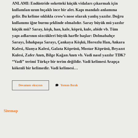
ANLAMI: Endüstride soketteki küçük vidaları çıkarmak için
kullanılan uzun bıçaklı ince bir alet. Kapı mandalı anlamına
gelir. Bu kelime sıklıkla crow’s nose olarak yanlış yazılır. Doğru
kullanımı iğne burnu şeklinde olmalıdır. Saray büyük mü yazılır
küçük mü? Saray, köşk, han, kale, köprü, kule, abide vb. Tüm
yapı adlarının sözcükleri büyük harfle başlar: Dolmabahçe
Sarayı, İshakpaşa Sarayı, Çankaya Köşkü, Horozlu Han, Ankara
Kalesi, Alanya Kalesi, Galata Köprüsü, Mostar Köprüsü, Beyazıt
Kulesi, Zafer Anıtı, Bilge Kağan Anıtı vb. Vadi nasıl yazılır TDK?
“Vadi” terimi Türkçe bir terim değildir. Vadi kelimesi Arapça
kökenli bir kelimedir. Vadi kelimesi…
Sarayburnu
Devamını okuyun
Yorum Bırak
Nasıl
Yazılır
Tdk
Sitemap