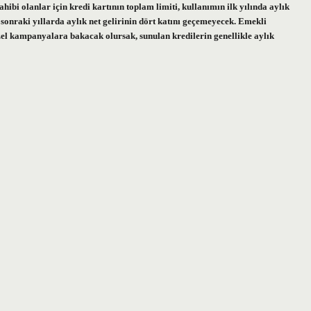
sahibi olanlar için kredi kartının toplam limiti, kullanımın ilk yılında aylık
se sonraki yıllarda aylık net gelirinin dört katını geçemeyecek. Emekli
zel kampanyalara bakacak olursak, sunulan kredilerin genellikle aylık