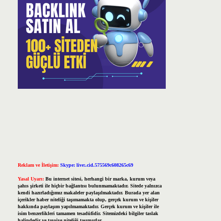
Reklam ve İletişim:
Skype: live:.cid.575569c608265c69
Yasal Uyarı:
Bu internet sitesi, herhangi bir marka, kurum veya
şahıs şirketi ile hiçbir bağlantısı bulunmamaktadır. Sitede yalnızca
kendi hazırladığımız makaleler paylaşılmaktadır. Burada yer alan
içerikler haber niteliği taşımamakta olup, gerçek kurum ve kişiler
hakkında paylaşım yapılmamaktadır. Gerçek kurum ve kişiler ile
isim benzerlikleri tamamen tesadüfidir. Sitemizdeki bilgiler taslak
halindedir ve tavsiye niteliği taşımazlar.