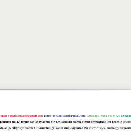
-mail:
backlinkpaneli@gmail.com
Teams:
forumhizmeti@gmail.com
Whatsapp: 0262 606 0 726
Telegra
im Kurumu (BTK) tarafından onaylanmış bir Yer Sağlayıcı olarak hizmet vermektedir. Bu nedenle, sited
 olup, siteye üye olarak bu sorumluluğu kabul etmiş sayılırlar. Bu internet sitesi, herhangi bir mark