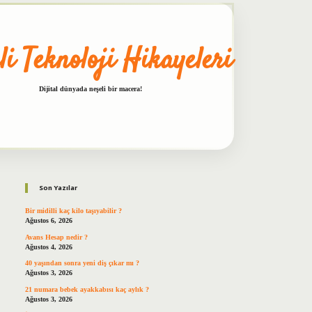
li Teknoloji Hikayeleri
Dijital dünyada neşeli bir macera!
Sidebar
betxper
Son Yazılar
Bir midilli kaç kilo taşıyabilir ?
Ağustos 6, 2026
Avans Hesap nedir ?
Ağustos 4, 2026
40 yaşından sonra yeni diş çıkar mı ?
Ağustos 3, 2026
21 numara bebek ayakkabısı kaç aylık ?
Ağustos 3, 2026