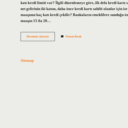
katı kredi limiti var? İlgili düzenlemeye göre, ilk defa kredi kartı 
net gelirinin iki katını, daha önce kredi kartı sahibi olanlar için i
maaşının kaç katı kredi çekilir? Bankaların emeklilere sunduğu ö
maaşın 15 ila 20…
Maaşının
Devamını okuyun
Yorum Bırak
Kaç
Katı
Kredi
Çekilebilir
2024
Sitemap