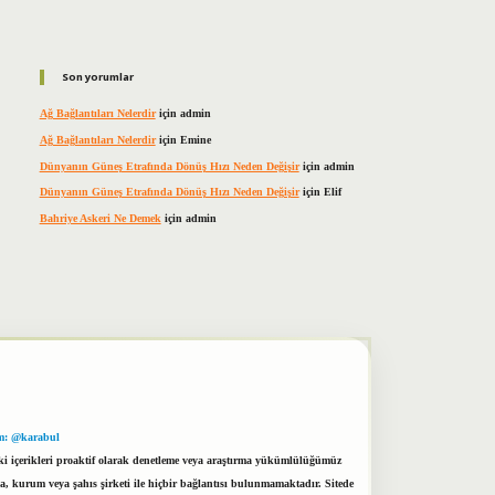
Son yorumlar
Ağ Bağlantıları Nelerdir
için
admin
Ağ Bağlantıları Nelerdir
için
Emine
Dünyanın Güneş Etrafında Dönüş Hızı Neden Değişir
için
admin
Dünyanın Güneş Etrafında Dönüş Hızı Neden Değişir
için
Elif
Bahriye Askeri Ne Demek
için
admin
m: @karabul
eki içerikleri proaktif olarak denetleme veya araştırma yükümlülüğümüz
a, kurum veya şahıs şirketi ile hiçbir bağlantısı bulunmamaktadır. Sitede