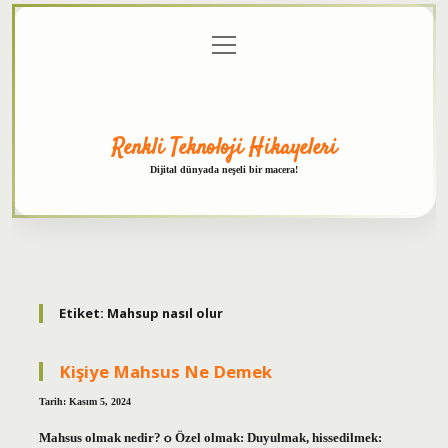
menüyü
Anasayfa
Gizlilik
Yasal
Hakkımızda
aç
Politikası
Uyarı
Renkli Teknoloji Hikayeleri
Dijital dünyada neşeli bir macera!
Etiket:
Mahsup nasıl olur
Kişiye Mahsus Ne Demek
Tarih: Kasım 5, 2024
Mahsus olmak nedir? ѻ Özel olmak: Duyulmak, hissedilmek: