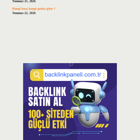
Temmuz 25, 2026
Hangi burç hangi gruba girer ?
Temmuz 22, 2026