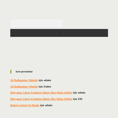
Arama
Son yorumlar
Ağ Bağlantıları Nelerdir
için
admin
Ağ Bağlantıları Nelerdir
için
Emine
Dünyanın Güneş Etrafında Dönüş Hızı Neden Değişir
için
admin
Dünyanın Güneş Etrafında Dönüş Hızı Neden Değişir
için
Elif
Bahriye Askeri Ne Demek
için
admin