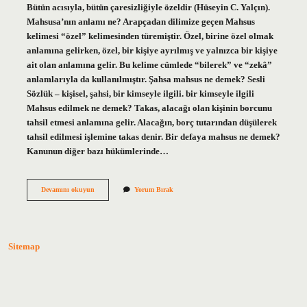
Bütün acısıyla, bütün çaresizliğiyle özeldir (Hüseyin C. Yalçın).
Mahsusa’nın anlamı ne? Arapçadan dilimize geçen Mahsus
kelimesi “özel” kelimesinden türemiştir. Özel, birine özel olmak
anlamına gelirken, özel, bir kişiye ayrılmış ve yalnızca bir kişiye
ait olan anlamına gelir. Bu kelime cümlede “bilerek” ve “zekâ”
anlamlarıyla da kullanılmıştır. Şahsa mahsus ne demek? Sesli
Sözlük – kişisel, şahsi, bir kimseyle ilgili. bir kimseyle ilgili
Mahsus edilmek ne demek? Takas, alacağı olan kişinin borcunu
tahsil etmesi anlamına gelir. Alacağın, borç tutarından düşülerek
tahsil edilmesi işlemine takas denir. Bir defaya mahsus ne demek?
Kanunun diğer bazı hükümlerinde…
Kişiye
Devamını okuyun
Yorum Bırak
Mahsus
Ne
Demek
Sitemap