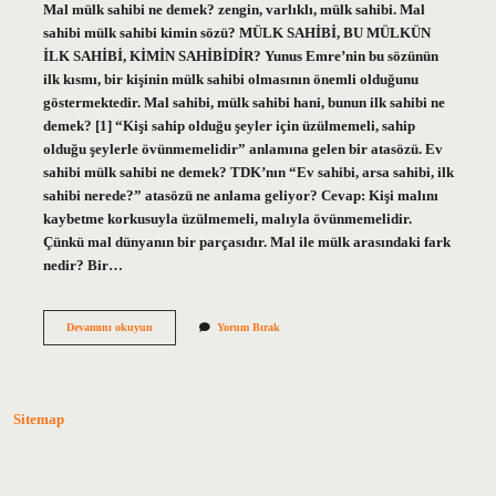
Mal mülk sahibi ne demek? zengin, varlıklı, mülk sahibi. Mal
sahibi mülk sahibi kimin sözü? MÜLK SAHİBİ, BU MÜLKÜN
İLK SAHİBİ, KİMİN SAHİBİDİR? Yunus Emre’nin bu sözünün
ilk kısmı, bir kişinin mülk sahibi olmasının önemli olduğunu
göstermektedir. Mal sahibi, mülk sahibi hani, bunun ilk sahibi ne
demek? [1] “Kişi sahip olduğu şeyler için üzülmemeli, sahip
olduğu şeylerle övünmemelidir” anlamına gelen bir atasözü. Ev
sahibi mülk sahibi ne demek? TDK’nın “Ev sahibi, arsa sahibi, ilk
sahibi nerede?” atasözü ne anlama geliyor? Cevap: Kişi malını
kaybetme korkusuyla üzülmemeli, malıyla övünmemelidir.
Çünkü mal dünyanın bir parçasıdır. Mal ile mülk arasındaki fark
nedir? Bir…
Mal
Devamını okuyun
Yorum Bırak
Sahibi
Mülk
Sahibi
Ne
Demek
Sitemap