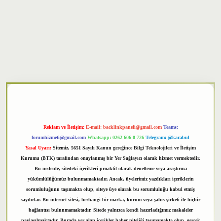
xper
Reklam ve İletişim:
E-mail:
backlinkpaneli@gmail.com
Teams:
forumhizmeti@gmail.com
Whatsapp: 0262 606 0 726
Telegram: @karabul
Yasal Uyarı:
Sitemiz, 5651 Sayılı Kanun gereğince Bilgi Teknolojileri ve İletişim
Kurumu (BTK) tarafından onaylanmış bir Yer Sağlayıcı olarak hizmet vermektedir.
Bu nedenle, sitedeki içerikleri proaktif olarak denetleme veya araştırma
yükümlülüğümüz bulunmamaktadır. Ancak, üyelerimiz yazdıkları içeriklerin
sorumluluğunu taşımakta olup, siteye üye olarak bu sorumluluğu kabul etmiş
sayılırlar. Bu internet sitesi, herhangi bir marka, kurum veya şahıs şirketi ile hiçbir
bağlantısı bulunmamaktadır. Sitede yalnızca kendi hazırladığımız makaleler
paylaşılmaktadır. Burada yer alan içerikler haber niteliği taşımamakta olup, gerçek