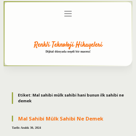
menüyü
Anasayfa
Gizlilik
Yasal
Hakkımızda
aç
Politikası
Uyarı
Renkli Teknoloji Hikayeleri
Dijital dünyada neşeli bir macera!
Etiket:
Mal sahibi mülk sahibi hani bunun ilk sahibi ne
demek
Mal Sahibi Mülk Sahibi Ne Demek
Tarih: Aralık 30, 2024