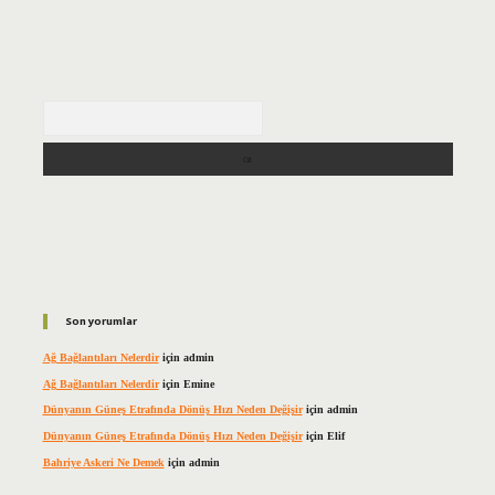
Arama
Son yorumlar
Ağ Bağlantıları Nelerdir
için
admin
Ağ Bağlantıları Nelerdir
için
Emine
Dünyanın Güneş Etrafında Dönüş Hızı Neden Değişir
için
admin
Dünyanın Güneş Etrafında Dönüş Hızı Neden Değişir
için
Elif
Bahriye Askeri Ne Demek
için
admin