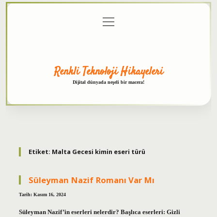
menüyü
Anasayfa
Gizlilik
Yasal
Hakkımızda
aç
Politikası
Uyarı
Renkli Teknoloji Hikayeleri
Dijital dünyada neşeli bir macera!
Etiket:
Malta Gecesi kimin eseri türü
Süleyman Nazif Romanı Var Mı
Tarih: Kasım 16, 2024
Süleyman Nazif’in eserleri nelerdir? Başlıca eserleri: Gizli