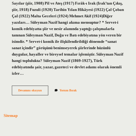
Sayılar (şiir, 1908) Pil ve Ateş (1917) Fırâk-ı Irak (Irak’tan Çıkış,
şiir, 1918) Fuzuli (1920) Tarihin Yılan Hikâyesi (1922) Çal Çoban
Çal (1922) Malta Geceleri (1924) Mehmet Akif (1924)Diğer
yazıları… Süleyman Nazif hangi akıma mensuptur? * Servet-i
komik edebiyatta şiir ve nesir alanında yaptığı çalışmalarla
tanınan Süleyman Nazif, Doğu ve Batı edebiyatına yön veren bir
isimdir. * Servet-i komik ile ilişkilendirildiği dönemde “sanat
sanat içindir” görüşünü benimseyerek şiirlerinde hüzünlü
duygular, hayaller ve bireysel temalar işlemiştir. Süleyman Nazif
hangi toplulukta? Süleyman Nazif (1869-1927), Türk
edebiyatında şair, yazar, gazeteci ve devlet adamı olarak önemli
izler…
Süleyman
Devamını okuyun
Yorum Bırak
Nazif
Romanı
Var
Mı
Sitemap