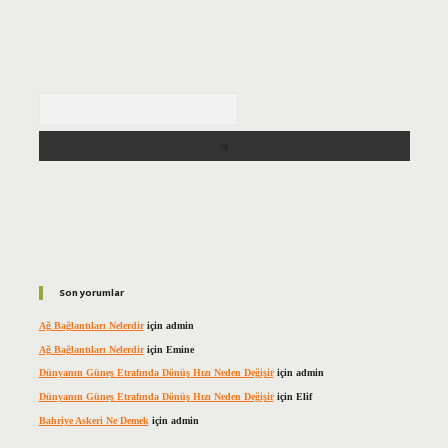
Arama
Son yorumlar
Ağ Bağlantıları Nelerdir
için
admin
Ağ Bağlantıları Nelerdir
için
Emine
Dünyanın Güneş Etrafında Dönüş Hızı Neden Değişir
için
admin
Dünyanın Güneş Etrafında Dönüş Hızı Neden Değişir
için
Elif
Bahriye Askeri Ne Demek
için
admin