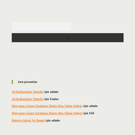
Arama
Son yorumlar
Ağ Bağlantıları Nelerdir
için
admin
Ağ Bağlantıları Nelerdir
için
Emine
Dünyanın Güneş Etrafında Dönüş Hızı Neden Değişir
için
admin
Dünyanın Güneş Etrafında Dönüş Hızı Neden Değişir
için
Elif
Bahriye Askeri Ne Demek
için
admin