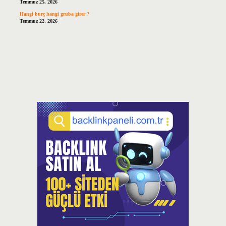
Temmuz 25, 2026
Hangi burç hangi gruba girer ?
Temmuz 22, 2026