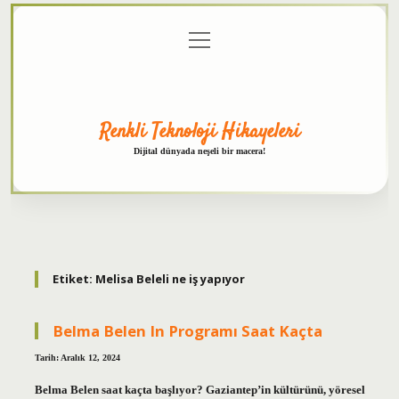
menüyü
Anasayfa
Gizlilik
Yasal
Hakkımızda
aç
Politikası
Uyarı
Renkli Teknoloji Hikayeleri
Dijital dünyada neşeli bir macera!
Etiket:
Melisa Beleli ne iş yapıyor
Belma Belen In Programı Saat Kaçta
Tarih: Aralık 12, 2024
Belma Belen saat kaçta başlıyor? Gaziantep’in kültürünü, yöresel