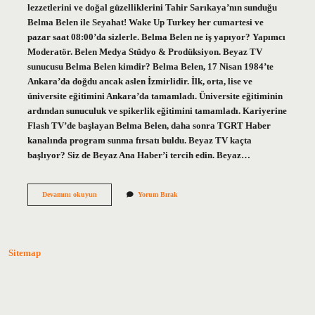
lezzetlerini ve doğal güzelliklerini Tahir Sarıkaya’nın sunduğu
Belma Belen ile Seyahat! Wake Up Turkey her cumartesi ve
pazar saat 08:00’da sizlerle. Belma Belen ne iş yapıyor? Yapımcı
Moderatör. Belen Medya Stüdyo & Prodüksiyon. Beyaz TV
sunucusu Belma Belen kimdir? Belma Belen, 17 Nisan 1984’te
Ankara’da doğdu ancak aslen İzmirlidir. İlk, orta, lise ve
üniversite eğitimini Ankara’da tamamladı. Üniversite eğitiminin
ardından sunuculuk ve spikerlik eğitimini tamamladı. Kariyerine
Flash TV’de başlayan Belma Belen, daha sonra TGRT Haber
kanalında program sunma fırsatı buldu. Beyaz TV kaçta
başlıyor? Siz de Beyaz Ana Haber’i tercih edin. Beyaz…
Belma
Devamını okuyun
Yorum Bırak
Belen
In
Programı
Saat
Kaçta
Sitemap