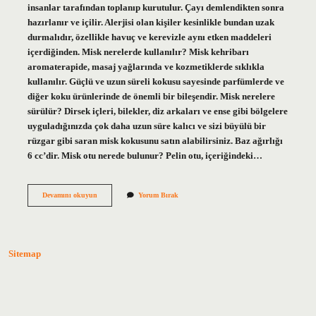
insanlar tarafından toplanıp kurutulur. Çayı demlendikten sonra
hazırlanır ve içilir. Alerjisi olan kişiler kesinlikle bundan uzak
durmalıdır, özellikle havuç ve kerevizle aynı etken maddeleri
içerdiğinden. Misk nerelerde kullanılır? Misk kehribarı
aromaterapide, masaj yağlarında ve kozmetiklerde sıklıkla
kullanılır. Güçlü ve uzun süreli kokusu sayesinde parfümlerde ve
diğer koku ürünlerinde de önemli bir bileşendir. Misk nerelere
sürülür? Dirsek içleri, bilekler, diz arkaları ve ense gibi bölgelere
uyguladığınızda çok daha uzun süre kalıcı ve sizi büyülü bir
rüzgar gibi saran misk kokusunu satın alabilirsiniz. Baz ağırlığı
6 cc’dir. Misk otu nerede bulunur? Pelin otu, içeriğindeki…
Misk
Devamını okuyun
Yorum Bırak
Otu
Neye
Faydalı
Sitemap