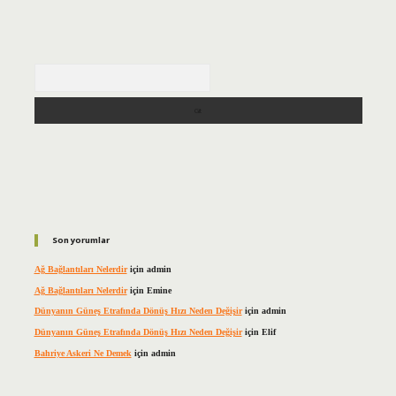
Arama
Son yorumlar
Ağ Bağlantıları Nelerdir
için
admin
Ağ Bağlantıları Nelerdir
için
Emine
Dünyanın Güneş Etrafında Dönüş Hızı Neden Değişir
için
admin
Dünyanın Güneş Etrafında Dönüş Hızı Neden Değişir
için
Elif
Bahriye Askeri Ne Demek
için
admin