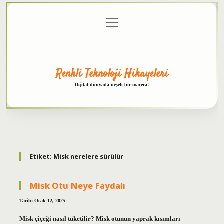
menüyü
Anasayfa
Gizlilik
Yasal
Hakkımızda
aç
Politikası
Uyarı
Renkli Teknoloji Hikayeleri
Dijital dünyada neşeli bir macera!
Etiket:
Misk nerelere sürülür
Misk Otu Neye Faydalı
Tarih: Ocak 12, 2025
Misk çiçeği nasıl tüketilir? Misk otunun yaprak kısımları