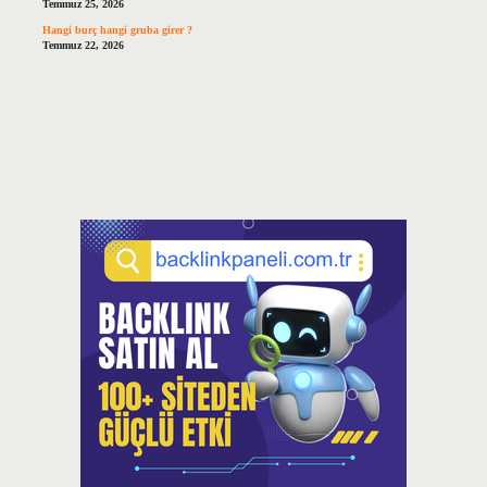
Temmuz 25, 2026
Hangi burç hangi gruba girer ?
Temmuz 22, 2026