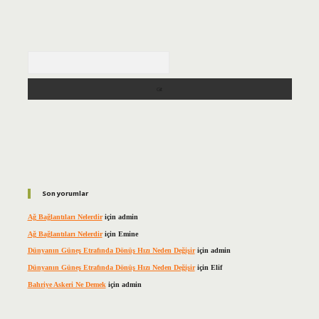
Arama
Son yorumlar
Ağ Bağlantıları Nelerdir
için
admin
Ağ Bağlantıları Nelerdir
için
Emine
Dünyanın Güneş Etrafında Dönüş Hızı Neden Değişir
için
admin
Dünyanın Güneş Etrafında Dönüş Hızı Neden Değişir
için
Elif
Bahriye Askeri Ne Demek
için
admin