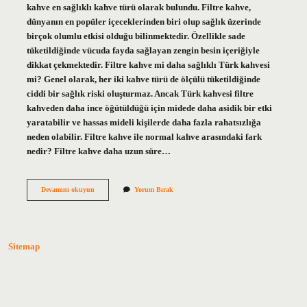
kahve en sağlıklı kahve türü olarak bulundu. Filtre kahve,
dünyanın en popüler içeceklerinden biri olup sağlık üzerinde
birçok olumlu etkisi olduğu bilinmektedir. Özellikle sade
tüketildiğinde vücuda fayda sağlayan zengin besin içeriğiyle
dikkat çekmektedir. Filtre kahve mi daha sağlıklı Türk kahvesi
mi? Genel olarak, her iki kahve türü de ölçülü tüketildiğinde
ciddi bir sağlık riski oluşturmaz. Ancak Türk kahvesi filtre
kahveden daha ince öğütüldüğü için midede daha asidik bir etki
yaratabilir ve hassas mideli kişilerde daha fazla rahatsızlığa
neden olabilir. Filtre kahve ile normal kahve arasındaki fark
nedir? Filtre kahve daha uzun süre…
Filtre
Devamını okuyun
Yorum Bırak
Kahve
Mi
Hazır
Kahve
Mi
Sitemap