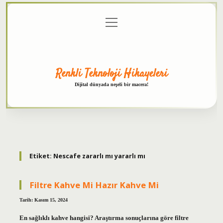
menüyü
Anasayfa
Gizlilik
Yasal
Hakkımızda
aç
Politikası
Uyarı
Renkli Teknoloji Hikayeleri
Dijital dünyada neşeli bir macera!
Etiket:
Nescafe zararlı mı yararlı mı
Filtre Kahve Mi Hazır Kahve Mi
Tarih: Kasım 15, 2024
En sağlıklı kahve hangisi? Araştırma sonuçlarına göre filtre