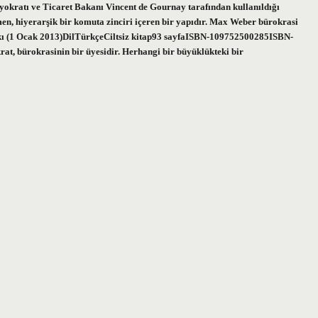
yokratı ve Ticaret Bakanı Vincent de Gournay tarafından kullanıldığı
n, hiyerarşik bir komuta zinciri içeren bir yapıdır. Max Weber bürokrasi
askı (1 Ocak 2013)DilTürkçeCiltsiz kitap93 sayfaISBN-109752500285ISBN-
t, bürokrasinin bir üyesidir. Herhangi bir büyüklükteki bir