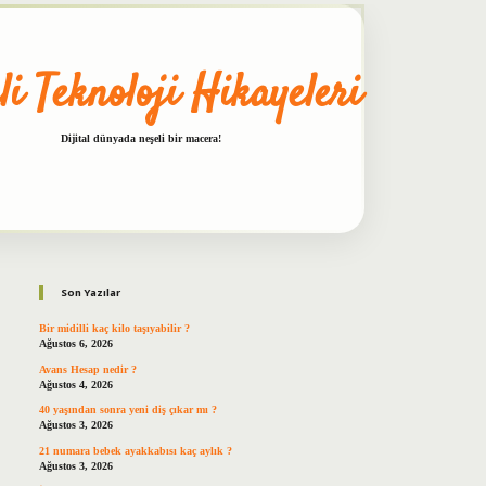
li Teknoloji Hikayeleri
Dijital dünyada neşeli bir macera!
Sidebar
betxper
Son Yazılar
Bir midilli kaç kilo taşıyabilir ?
Ağustos 6, 2026
Avans Hesap nedir ?
Ağustos 4, 2026
40 yaşından sonra yeni diş çıkar mı ?
Ağustos 3, 2026
21 numara bebek ayakkabısı kaç aylık ?
Ağustos 3, 2026