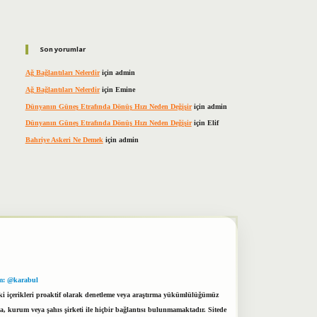
Son yorumlar
Ağ Bağlantıları Nelerdir
için
admin
Ağ Bağlantıları Nelerdir
için
Emine
Dünyanın Güneş Etrafında Dönüş Hızı Neden Değişir
için
admin
Dünyanın Güneş Etrafında Dönüş Hızı Neden Değişir
için
Elif
Bahriye Askeri Ne Demek
için
admin
m: @karabul
eki içerikleri proaktif olarak denetleme veya araştırma yükümlülüğümüz
a, kurum veya şahıs şirketi ile hiçbir bağlantısı bulunmamaktadır. Sitede