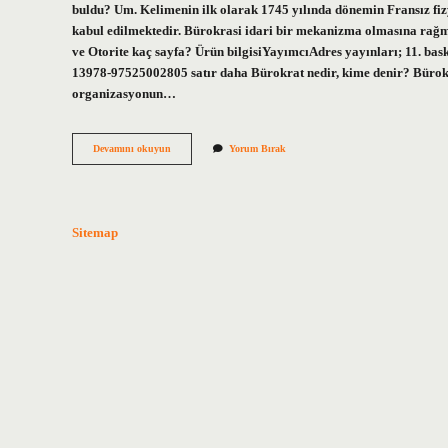
buldu? Um. Kelimenin ilk olarak 1745 yılında dönemin Fransız fiz
kabul edilmektedir. Bürokrasi idari bir mekanizma olmasına rağme
ve Otorite kaç sayfa? Ürün bilgisiYayımcıAdres yayınları; 11. b
13978-97525002805 satır daha Bürokrat nedir, kime denir? Bürokra
organizasyonun…
Bürokrasi
Devamını okuyun
Yorum Bırak
Kimin
Eseri
Sitemap