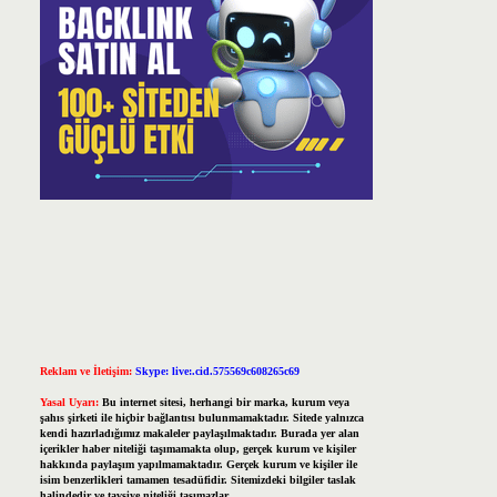
Reklam ve İletişim:
Skype: live:.cid.575569c608265c69
Yasal Uyarı:
Bu internet sitesi, herhangi bir marka, kurum veya
şahıs şirketi ile hiçbir bağlantısı bulunmamaktadır. Sitede yalnızca
kendi hazırladığımız makaleler paylaşılmaktadır. Burada yer alan
içerikler haber niteliği taşımamakta olup, gerçek kurum ve kişiler
hakkında paylaşım yapılmamaktadır. Gerçek kurum ve kişiler ile
isim benzerlikleri tamamen tesadüfidir. Sitemizdeki bilgiler taslak
halindedir ve tavsiye niteliği taşımazlar.