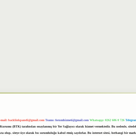
-mail:
backlinkpaneli@gmail.com
Teams:
forumhizmeti@gmail.com
Whatsapp: 0262 606 0 726
Telegra
im Kurumu (BTK) tarafından onaylanmış bir Yer Sağlayıcı olarak hizmet vermektedir. Bu nedenle, sited
 olup, siteye üye olarak bu sorumluluğu kabul etmiş sayılırlar. Bu internet sitesi, herhangi bir mark